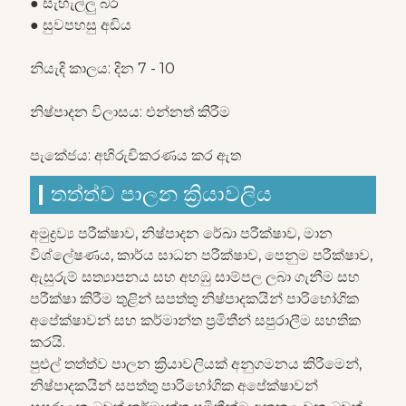
● සැහැල්ලු බර
● සුවපහසු අඩිය
නියැදි කාලය: දින 7 - 10
නිෂ්පාදන විලාසය: එන්නත් කිරීම
පැකේජය: අභිරුචිකරණය කර ඇත
තත්ත්ව පාලන ක්‍රියාවලිය
අමුද්‍රව්‍ය පරීක්ෂාව, නිෂ්පාදන රේඛා පරීක්ෂාව, මාන
විශ්ලේෂණය, කාර්ය සාධන පරීක්ෂාව, පෙනුම පරීක්ෂාව,
ඇසුරුම් සත්‍යාපනය සහ අහඹු සාම්පල ලබා ගැනීම සහ
පරීක්ෂා කිරීම තුළින් සපත්තු නිෂ්පාදකයින් පාරිභෝගික
අපේක්ෂාවන් සහ කර්මාන්ත ප්‍රමිතීන් සපුරාලීම සහතික
කරයි.
පුළුල් තත්ත්ව පාලන ක්‍රියාවලියක් අනුගමනය කිරීමෙන්,
නිෂ්පාදකයින් සපත්තු පාරිභෝගික අපේක්ෂාවන්