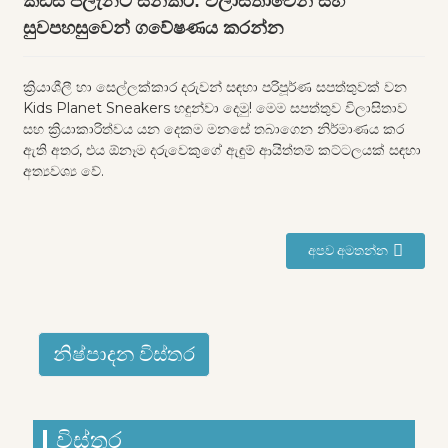
කිඩ්ස් ප්ලැනට් ස්නීකර්: විලාසිතාවෙන් සහ
සුවපහසුවෙන් ගවේෂණය කරන්න
ක්‍රියාශීලී හා සෙල්ලක්කාර දරුවන් සඳහා පරිපූර්ණ සපත්තුවක් වන
Kids Planet Sneakers හඳුන්වා දෙමු! මෙම සපත්තුව විලාසිතාව
සහ ක්‍රියාකාරිත්වය යන දෙකම මනසේ තබාගෙන නිර්මාණය කර
ඇති අතර, එය ඕනෑම දරුවෙකුගේ ඇඳුම් ආයිත්තම් කට්ටලයක් සඳහා
අත්‍යවශ්‍ය වේ.
අපව අමතන්න
නිෂ්පාදන විස්තර
විස්තර