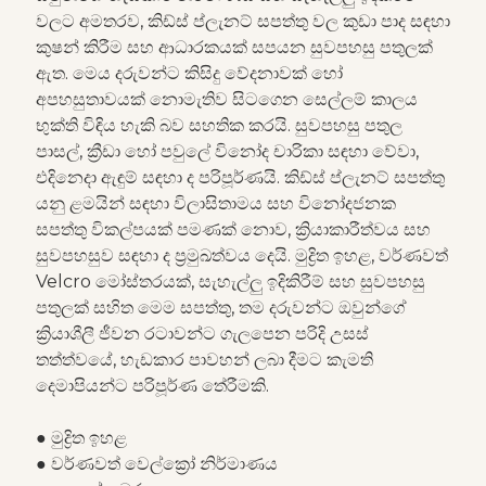
වලට අමතරව, කිඩ්ස් ප්ලැනට් සපත්තු වල කුඩා පාද සඳහා
කුෂන් කිරීම සහ ආධාරකයක් සපයන සුවපහසු පතුලක්
ඇත. මෙය දරුවන්ට කිසිදු වේදනාවක් හෝ
අපහසුතාවයක් නොමැතිව සිටගෙන සෙල්ලම් කාලය
භුක්ති විඳිය හැකි බව සහතික කරයි. සුවපහසු පතුල
පාසල්, ක්‍රීඩා හෝ පවුලේ විනෝද චාරිකා සඳහා වේවා,
එදිනෙදා ඇඳුම් සඳහා ද පරිපූර්ණයි. කිඩ්ස් ප්ලැනට් සපත්තු
යනු ළමයින් සඳහා විලාසිතාමය සහ විනෝදජනක
සපත්තු විකල්පයක් පමණක් නොව, ක්‍රියාකාරීත්වය සහ
සුවපහසුව සඳහා ද ප්‍රමුඛත්වය දෙයි. මුද්‍රිත ඉහළ, වර්ණවත්
Velcro මෝස්තරයක්, සැහැල්ලු ඉදිකිරීම් සහ සුවපහසු
පතුලක් සහිත මෙම සපත්තු, තම දරුවන්ට ඔවුන්ගේ
ක්‍රියාශීලී ජීවන රටාවන්ට ගැලපෙන පරිදි උසස්
තත්ත්වයේ, හැඩකාර පාවහන් ලබා දීමට කැමති
දෙමාපියන්ට පරිපූර්ණ තේරීමකි.
● මුද්‍රිත ඉහළ
● වර්ණවත් වෙල්ක්‍රෝ නිර්මාණය