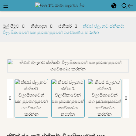
මුල් පිටුව
නිෂ්පාදන
ස්නීකර්
කිඩ්ස් ප්ලැනට් ස්නීකර්:
විලාසිතාවෙන් සහ සුවපහසුවෙන් ගවේෂණය කරන්න