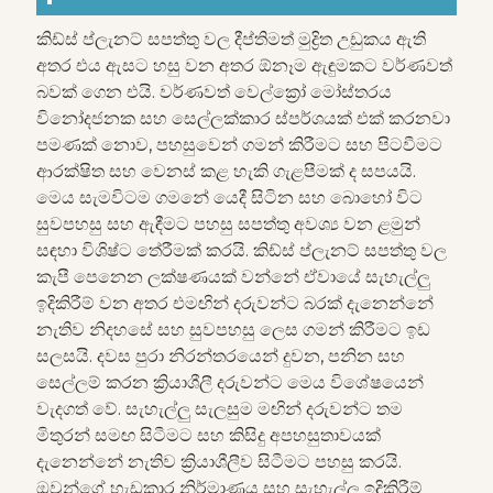
කිඩ්ස් ප්ලැනට් සපත්තු වල දීප්තිමත් මුද්‍රිත උඩුකය ඇති
අතර එය ඇසට හසු වන අතර ඕනෑම ඇඳුමකට වර්ණවත්
බවක් ගෙන එයි. වර්ණවත් වෙල්ක්‍රෝ මෝස්තරය
විනෝදජනක සහ සෙල්ලක්කාර ස්පර්ශයක් එක් කරනවා
පමණක් නොව, පහසුවෙන් ගමන් කිරීමට සහ පිටවීමට
ආරක්ෂිත සහ වෙනස් කළ හැකි ගැළපීමක් ද සපයයි.
මෙය සැමවිටම ගමනේ යෙදී සිටින සහ බොහෝ විට
සුවපහසු සහ ඇඳීමට පහසු සපත්තු අවශ්‍ය වන ළමුන්
සඳහා විශිෂ්ට තේරීමක් කරයි. කිඩ්ස් ප්ලැනට් සපත්තු වල
කැපී පෙනෙන ලක්ෂණයක් වන්නේ ඒවායේ සැහැල්ලු
ඉදිකිරීම් වන අතර එමඟින් දරුවන්ට බරක් දැනෙන්නේ
නැතිව නිදහසේ සහ සුවපහසු ලෙස ගමන් කිරීමට ඉඩ
සලසයි. දවස පුරා නිරන්තරයෙන් දුවන, පනින සහ
සෙල්ලම් කරන ක්‍රියාශීලී දරුවන්ට මෙය විශේෂයෙන්
වැදගත් වේ. සැහැල්ලු සැලසුම මඟින් දරුවන්ට තම
මිතුරන් සමඟ සිටීමට සහ කිසිදු අපහසුතාවයක්
දැනෙන්නේ නැතිව ක්‍රියාශීලීව සිටීමට පහසු කරයි.
ඔවුන්ගේ හැඩකාර නිර්මාණය සහ සැහැල්ලු ඉදිකිරීම්