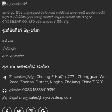
ලොව පුරා සිටින ගනුදෙනුකරුවන්ට උසස් තත්ත්වයේ සහ ලාභදායී සපත්තු සැපයීම
සඳහා කැපවී සිටින ප්‍රමුඛ පෙළේ පාවහන් වෙළඳ සමාගමක් වන Ningbo
CROSSLEAP CO., LTD වෙත සාදරයෙන් පිළිගනිමු.
ඉක්මනින් බලන්න
අපි ගැන
නිෂ්පාදන
අපව අමතන්න
අප හා සම්බන්ධ වන්න
21 ගොඩනැගිල්ල, Chuang E HuiGu, 777# Zhongguan West
Road, Zhenhai District, Ningbo, Zhejiang, China 315201.
දුරකථන:0086 18358419399
විද්‍යුත් තැපෑල:sales@mycrossleap.com