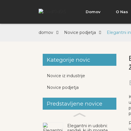
Domov
O Nas
domov
Novice podjetja
Elegantni in
Kategorije novic
Novice iz industrije
Novice podjetja
K
u
Predstavljene novice
p
p
R
Elegantni in udobni:
u
sandali, ki jih morate