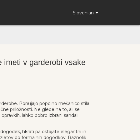
Slovenian
te imeti v garderobi vsake
rderobe. Ponujajo popolno mešanico stila,
ične priložnosti. Ne glede na to, ali se
opravkih, lahko dobro izbrani sandali
k dogodek, hkrati pa ostajate elegantni in
 izletov do formalnih dogodkov. Raznolik