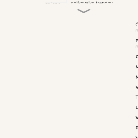
oblikovalko trendov
Iskanje popolnega para:
vodnik po najboljših
dekliških sandalih
Č
n
Ostanite elegantni:
najbolj srčkani poletni
n
sandali za dekleta
O
Stopite v poletje: najbolj
M
srčkani otroški sandali
za vsako avanturo
N
V
Trendi otroških
sandalov: moda in
T
funkcija
V
P