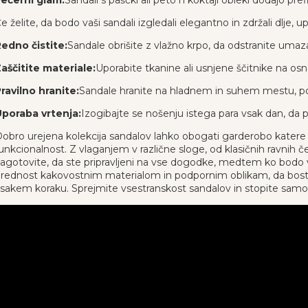
ečerni glam:
Sandali s paščki ali peto h koktajl obleki dodajo 
e želite, da bodo vaši sandali izgledali elegantno in zdržali dlje,
edno čistite:
Sandale obrišite z vlažno krpo, da odstranite umaza
aščitite materiale:
Uporabite tkanine ali usnjene ščitnike na osn
ravilno hranite:
Sandale hranite na hladnem in suhem mestu, po 
poraba vrtenja:
Izogibajte se nošenju istega para vsak dan, da p
obro urejena kolekcija sandalov lahko obogati garderobo katere 
unkcionalnost. Z vlaganjem v različne sloge, od klasičnih ravnih č
agotovite, da ste pripravljeni na vse dogodke, medtem ko bodo
rednost kakovostnim materialom in podpornim oblikam, da boste 
sakem koraku. Sprejmite vsestranskost sandalov in stopite sam