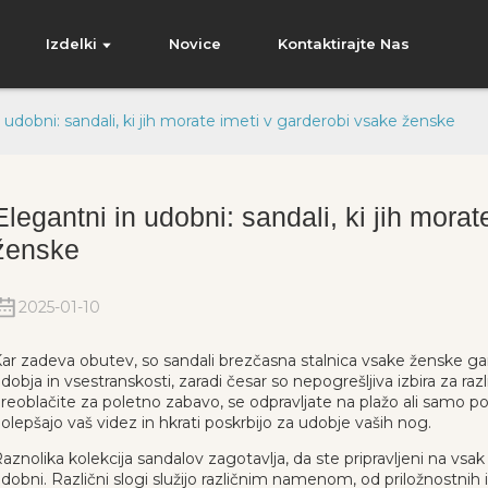
Izdelki
Novice
Kontaktirajte Nas
 udobni: sandali, ki jih morate imeti v garderobi vsake ženske
Elegantni in udobni: sandali, ki jih mora
ženske
2025-01-10
ar zadeva obutev, so sandali brezčasna stalnica vsake ženske ga
dobja in vsestranskosti, zaradi česar so nepogrešljiva izbira za razl
reoblačite za poletno zabavo, se odpravljate na plažo ali samo po 
olepšajo vaš videz in hkrati poskrbijo za udobje vaših nog.
aznolika kolekcija sandalov zagotavlja, da ste pripravljeni na vsa
dobni. Različni slogi služijo različnim namenom, od priložnostnih