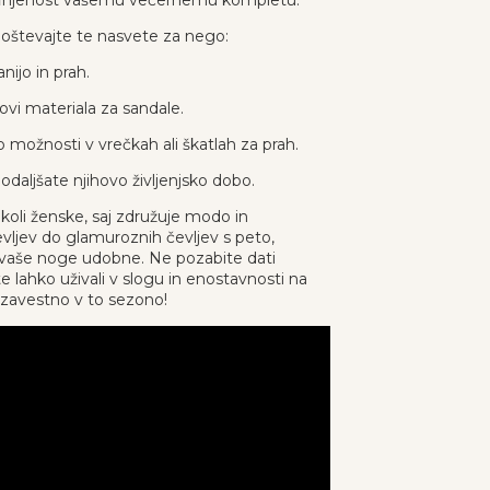
prefinjenost vašemu večernemu kompletu.
 upoštevajte te nasvete za nego:
nijo in prah.
ovi materiala za sandale.
možnosti v vrečkah ali škatlah za prah.
odaljšate njihovo življenjsko dobo.
koli ženske, saj združuje modo in
evljev do glamuroznih čevljev s peto,
 vaše noge udobne. Ne pozabite dati
lahko uživali v slogu in enostavnosti na
ozavestno v to sezono!