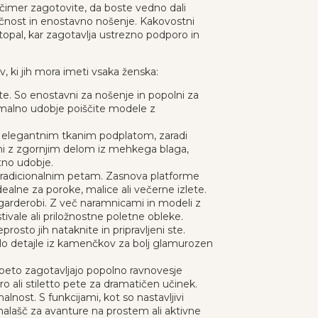
s čimer zagotovite, da boste vedno dali
zračnost in enostavno nošenje. Kakovostni
topal, kar zagotavlja ustrezno podporo in
v, ki jih mora imeti vsaka ženska:
ete. So enostavni za nošenje in popolni za
simalno udobje poiščite modele z
 z elegantnim tkanim podplatom, zaradi
ni z zgornjim delom iz mehkega blaga,
tno udobje.
 tradicionalnim petam. Zasnova platforme
idealne za poroke, malice ali večerne izlete.
i garderobi. Z več naramnicami in modeli z
ivale ali priložnostne poletne obleke.
prosto jih nataknite in pripravljeni ste.
elo detajle iz kamenčkov za bolj glamurozen
 peto zagotavljajo popolno ravnovesje
ro ali stiletto pete za dramatičen učinek.
alnost. S funkcijami, kot so nastavljivi
t nalašč za avanture na prostem ali aktivne