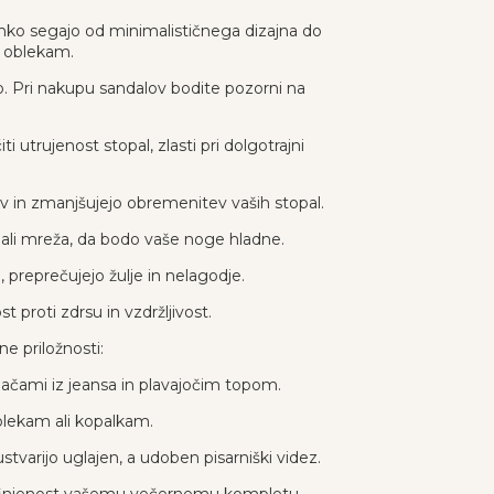
lahko segajo od minimalističnega dizajna do
m oblekam.
. Pri nakupu sandalov bodite pozorni na
utrujenost stopal, zlasti pri dolgotrajni
ev in zmanjšujejo obremenitev vaših stopal.
o ali mreža, da bodo vaše noge hladne.
, preprečujejo žulje in nelagodje.
 proti zdrsu in vzdržljivost.
ne priložnosti:
hlačami iz jeansa in plavajočim topom.
oblekam ali kopalkam.
ustvarijo uglajen, a udoben pisarniški videz.