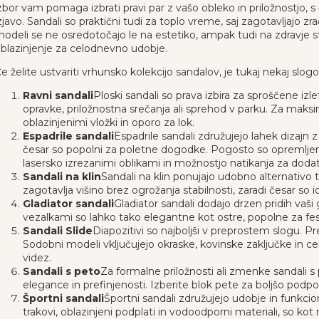
zbor vam pomaga izbrati pravi par z vašo obleko in priložnostjo, 
zjavo. Sandali so praktični tudi za toplo vreme, saj zagotavljajo 
odeli se ne osredotočajo le na estetiko, ampak tudi na zdravje s
blazinjenje za celodnevno udobje.
e želite ustvariti vrhunsko kolekcijo sandalov, je tukaj nekaj slogo
Ravni sandali
Ploski sandali so prava izbira za sproščene izl
opravke, priložnostna srečanja ali sprehod v parku. Za mak
oblazinjenimi vložki in oporo za lok.
Espadrile sandali
Espadrile sandali združujejo lahek dizajn
česar so popolni za poletne dogodke. Pogosto so opremlje
lasersko izrezanimi oblikami in možnostjo natikanja za doda
Sandali na klin
Sandali na klin ponujajo udobno alternativo
zagotavlja višino brez ogrožanja stabilnosti, zaradi česar so 
Gladiator sandali
Gladiator sandali dodajo drzen pridih vaš
vezalkami so lahko tako elegantne kot ostre, popolne za fest
Sandali Slide
Diapozitivi so najboljši v preprostem slogu. Pre
Sodobni modeli vključujejo okraske, kovinske zaključke in c
videz.
Sandali s peto
Za formalne priložnosti ali zmenke sandali s
elegance in prefinjenosti. Izberite blok pete za boljšo podpo
Športni sandali
Športni sandali združujejo udobje in funkcion
trakovi, oblazinjeni podplati in vodoodporni materiali, so ko