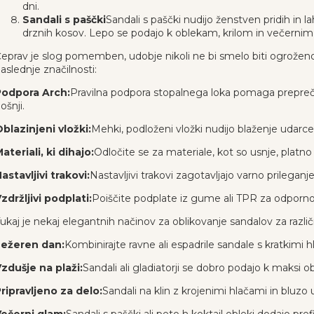
dni.
Sandali s paščki
Sandali s paščki nudijo ženstven pridih in 
drznih kosov. Lepo se podajo k oblekam, krilom in večerni
eprav je slog pomemben, udobje nikoli ne bi smelo biti ogroženo
aslednje značilnosti:
Podpora Arch:
Pravilna podpora stopalnega loka pomaga preprečiti 
ošnji.
blazinjeni vložki:
Mehki, podloženi vložki nudijo blaženje udarc
ateriali, ki dihajo:
Odločite se za materiale, kot so usnje, platn
astavljivi trakovi:
Nastavljivi trakovi zagotavljajo varno prileganje
zdržljivi podplati:
Poiščite podplate iz gume ali TPR za odpornost
ukaj je nekaj elegantnih načinov za oblikovanje sandalov za različ
Ležeren dan:
Kombinirajte ravne ali espadrile sandale s kratkimi 
zdušje na plaži:
Sandali ali gladiatorji se dobro podajo k maksi 
ripravljeno za delo:
Sandali na klin z krojenimi hlačami in bluzo 