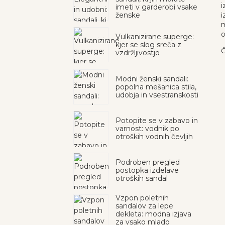
i
imeti v garderobi vsake
ženske
i
m
o
Vulkanizirane superge:
kjer se slog sreča z
Č
vzdržljivostjo
Modni ženski sandali:
popolna mešanica stila,
udobja in vsestranskosti
Potopite se v zabavo in
varnost: vodnik po
otroških vodnih čevljih
Podroben pregled
postopka izdelave
otroških sandal
Vzpon poletnih
sandalov za lepe
dekleta: modna izjava
za vsako mlado