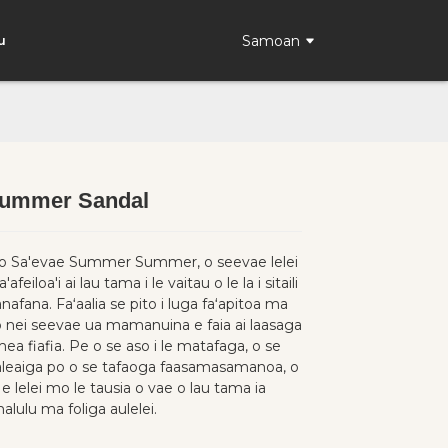
Samoan
u
Summer Sandal
Loading...
Loading...
a o Sa'evae Summer Summer, o seevae lelei
afeiloa'i ai lau tama i le vaitau o le la i sitaili
afana. Faʻaalia se pito i luga faʻapitoa ma
 o nei seevae ua mamanuina e faia ai laasaga
a fiafia. Pe o se aso i le matafaga, o se
aleaiga po o se tafaoga faasamasamanoa, o
e lelei mo le tausia o vae o lau tama ia
alulu ma foliga aulelei.