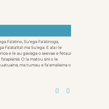
ga Fa'atino, Su'ega Fa'atinoga,
 Fa'ata'ita'i ma Su'ega. E ala i le
inoa e le au gaosiga o seevae e fetaui
apisinisi. O la matou sini o le
atuatuaina, ma tumau e faʻamalieina o