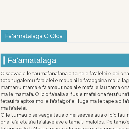
Fa'amatalaga O Oloa
Fa'amatalaga
O seevae o le taumafanafana a teine ​​e faʻalelei e pei ona 
totonugalemu faʻalelei e maua ai le faʻaogaina ma le la
mamanu mama e fa'amautinoa ai e mafai e lau tama ona g
ma le mamafa. O lo'o fa'aalia ai fusi e mafai ona fetu'una'i
fetaui fa'apitoa mo le fa'afaigofie i luga ma le tape a'o
ma fa'alelei.
O le tumau o se vaega taua o nei seevae aua o loʻo fau ma
ona faʻafetaiaʻia faʻalavelave a tamaiti malolosi. Pe tamo'
fetaui ma le lu'itau, e maua ai le malosi ma le puipuiga 