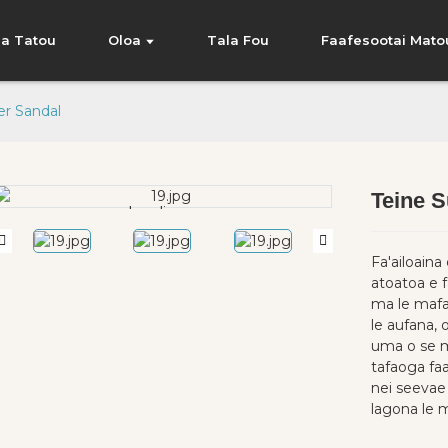
Ia Tatou
Oloa
Tala Fou
Faafesootai Mato
r Sandal
Teine 
Loading...
Loading...
Fa'ailoain
atoatoa e fa'
ma le mafan
le aufana,
uma o se me
tafaoga fa
nei seevae 
lagona le m