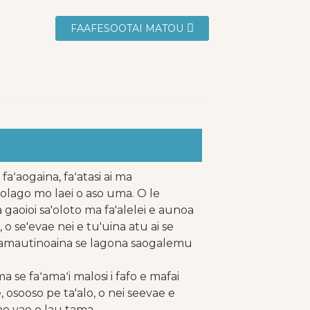
FAAFESOOTAI MATOU
faʻaogaina, faʻatasi ai ma
golago mo laei o aso uma. O le
aoioi sa'oloto ma fa'alelei e aunoa
, o se'evae nei e tu'uina atu ai se
 fa'amautinoaina se lagona saogalemu
 se faʻamaʻi malosi i fafo e mafai
e, osooso pe ta'alo, o nei seevae e
mo vae o lau tama.