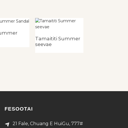
Summer
Tamaititi Summer
Fa'atama'ita'i
seevae
Summer Sa'e
FESOOTAI
21 Fale, Chuang E HuiGu, 777#