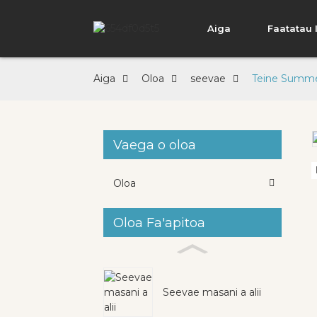
Aiga
Faatatau 
Aiga
Oloa
seevae
Teine Summe
Vaega o oloa
Loading...
Loading...
Oloa
Oloa Fa'apitoa
Seevae masani a alii