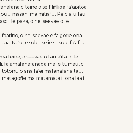
na o teine ​​​​o se filifiliga faʻapitoa
u pupuu masani ma mitiafu. Pe o alu lau
aso i le paka, o nei seevae o le
faatino, o nei seevae e faigofie ona
tua. Na'o le solo i se ie susu e fa'afou
a teine, o seevae o tama'ita'i o le
ili, faʻamafanafanaga ma le tumau, o
i totonu o ana laʻei mafanafana tau.
vae matagofie ma matamata i lona laa i