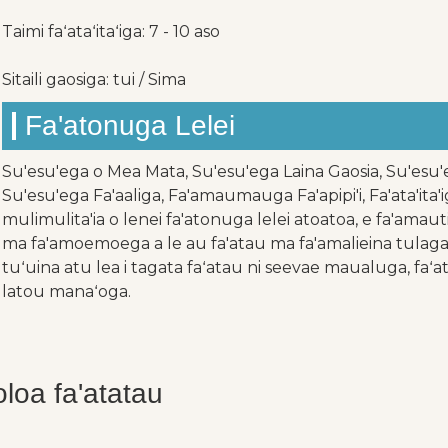
Taimi faʻataʻitaʻiga: 7 - 10 aso
Sitaili gaosiga: tui / Sima
Fa'atonuga Lelei
Su'esu'ega o Mea Mata, Su'esu'ega Laina Gaosia, Su'esu'e
Su'esu'ega Fa'aaliga, Fa'amaumauga Fa'apipi'i, Fa'ata'ita'iga
mulimulita'ia o lenei fa'atonuga lelei atoatoa, e fa'amaut
ma fa'amoemoega a le au fa'atau ma fa'amalieina tulaga fa'
tuʻuina atu lea i tagata faʻatau ni seevae maualuga, faʻ
latou manaʻoga.
oloa fa'atatau