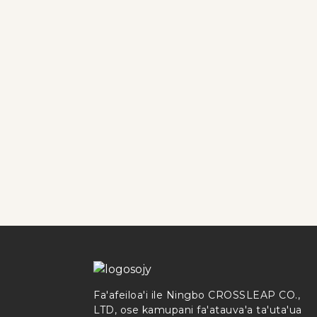
Fa'afeiloa'i ile Ningbo CROSSLEAP CO.,
LTD, ose kamupani fa'atauva'a ta'uta'ua