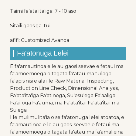
Taimi faʻataʻitaʻiga: 7 - 10 aso
Sitaili gaosiga: tui
afifi: Customized Avanoa
Fa'atonuga Lelei
E fa'amautinoa e le au gaosi seevae e fetaui ma
fa'amoemoega o tagata fa'atau ma tulaga
fa'apisinisi e ala i le Raw Material Inspecting,
Production Line Check, Dimensional Analysis,
Fa'ata'ita'iga Fa'atinoga, Su'esu'ega Fa'aaliga,
Fa'ailoga Fa'auma, ma Fa'ata'ita'i Fa'ata'ita'i ma
Su'ega.
I le mulimulita'ia o se fa'atonuga lelei atoatoa, e
fa'amautinoa e le au gaosi seevae e fetaui ma
fa'amoemoega o tagata fa'atau ma fa'amalieina