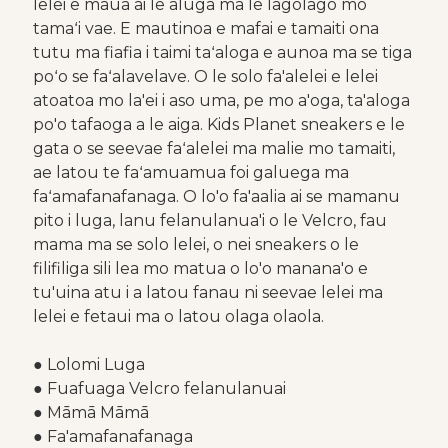
lelei e maua ai le aluga ma le lagolago mo
tamaʻi vae. E mautinoa e mafai e tamaiti ona
tutu ma fiafia i taimi taʻaloga e aunoa ma se tiga
poʻo se faʻalavelave. O le solo fa'alelei e lelei
atoatoa mo la'ei i aso uma, pe mo a'oga, ta'aloga
po'o tafaoga a le aiga. Kids Planet sneakers e le
gata o se seevae faʻalelei ma malie mo tamaiti,
ae latou te faʻamuamua foi galuega ma
faʻamafanafanaga. O lo'o fa'aalia ai se mamanu
pito i luga, lanu felanulanua'i o le Velcro, fau
mama ma se solo lelei, o nei sneakers o le
filifiliga sili lea mo matua o lo'o manana'o e
tu'uina atu i a latou fanau ni seevae lelei ma
lelei e fetaui ma o latou olaga olaola.
● Lolomi Luga
● Fuafuaga Velcro felanulanuai
● Māmā Māmā
● Fa'amafanafanaga