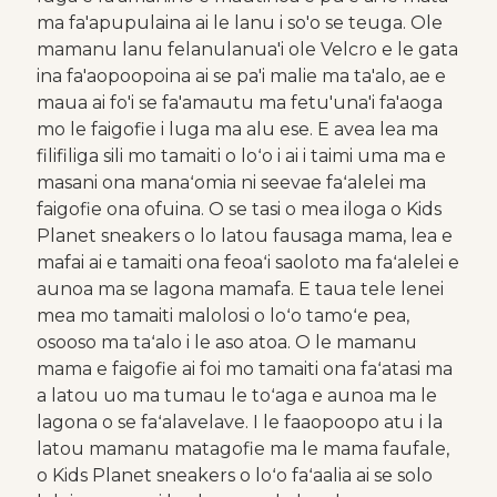
ma fa'apupulaina ai le lanu i so'o se teuga. Ole
mamanu lanu felanulanua'i ole Velcro e le gata
ina fa'aopoopoina ai se pa'i malie ma ta'alo, ae e
maua ai fo'i se fa'amautu ma fetu'una'i fa'aoga
mo le faigofie i luga ma alu ese. E avea lea ma
filifiliga sili mo tamaiti o loʻo i ai i taimi uma ma e
masani ona manaʻomia ni seevae faʻalelei ma
faigofie ona ofuina. O se tasi o mea iloga o Kids
Planet sneakers o lo latou fausaga mama, lea e
mafai ai e tamaiti ona feoaʻi saoloto ma faʻalelei e
aunoa ma se lagona mamafa. E taua tele lenei
mea mo tamaiti malolosi o loʻo tamoʻe pea,
osooso ma taʻalo i le aso atoa. O le mamanu
mama e faigofie ai foi mo tamaiti ona faʻatasi ma
a latou uo ma tumau le toʻaga e aunoa ma le
lagona o se faʻalavelave. I le faaopoopo atu i la
latou mamanu matagofie ma le mama faufale,
o Kids Planet sneakers o loʻo faʻaalia ai se solo