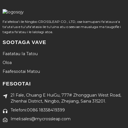
Fa'afeiloa'i ile Ningbo CROSSLEAP CO., LTD, ose kamupani fa'atauva'a
ta'uta'ua e tu'ufa'atasia ile tu'uina atu o seevae maualuga ma taugofie i
tagata fa'atau i le lalolagi atoa.
SOOTAGA VAVE
Faatatau Ia Tatou
Oloa
Faafesootai Matou
FESOOTAI
21 Fale, Chuang E HuiGu, 777# Zhongguan West Road,
Zhenhai District, Ningbo, Zhejiang, Saina 315201.
Telefoni:0086 18358419399
Imeli:sales@mycrossleap.com