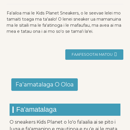
Fa'ailoa mai le Kids Planet Sneakers, o le seevae lelei mo
tamaiti toaga ma ta'aalo! O lenei sneaker ua mamanuina
ma le sitaili ma le faʻatinoga i le mafaufau, ma avea ai ma
mea e tatau ona i ai mo soʻo se tamaʻi laʻei.
FAAFESOOTAI MATOU
Fa'amatalaga O Oloa
Fa'amatalaga
O sneakers Kids Planet o lo'o fa'aalia ai se pito i
luga e fa'amanino e mautinoa e pu'e ai le mata