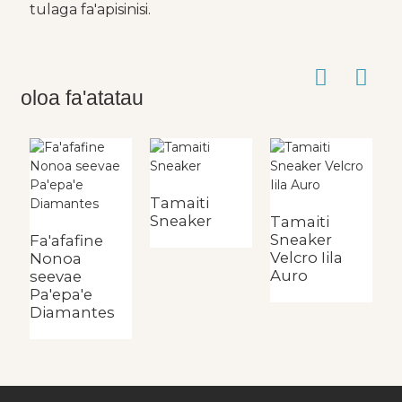
tulaga fa'apisinisi.
oloa fa'atatau
Tamaiti
Sneaker
Tamaiti
T
Sneaker
S
Fa'afafine
Velcro Iila
V
Nonoa
Auro
seevae
Pa'epa'e
Diamantes