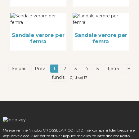
Sandale verore per
Sandale verore per
femra
femra
Së pari
Prev
1
2
3
4
5
Tjetra
E
fundit
Gjithsej 17
Mirë se vini në Ningbo CROSSLEAP CO., LTD, një kompani lider tregtare e
këpucëve e dedikuar për të ofruar këpucë me cilësi të lartë dhe me kosto