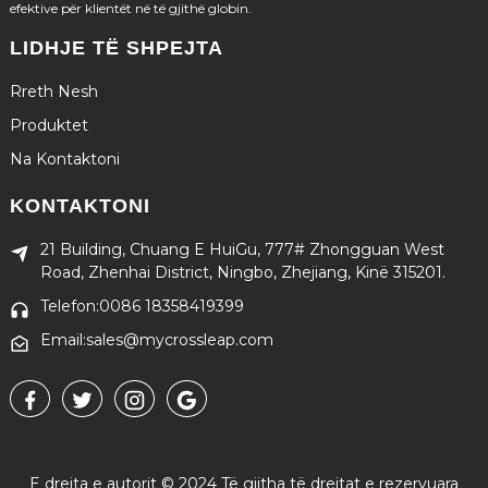
efektive për klientët në të gjithë globin.
LIDHJE TË SHPEJTA
Rreth Nesh
Produktet
Na Kontaktoni
KONTAKTONI
21 Building, Chuang E HuiGu, 777# Zhongguan West
Road, Zhenhai District, Ningbo, Zhejiang, Kinë 315201.
Telefon:0086 18358419399
Email:sales@mycrossleap.com
E drejta e autorit © 2024 Të gjitha të drejtat e rezervuara