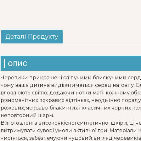
Деталі Продукту
опис
Черевики прикрашені сліпучими блискучими серде
чому ваша дитина виділятиметься серед натовпу. 
вловлюють світло, додаючи нотки магії кожному вбра
різноманітних яскравих відтінках, неодмінно порад
рожевих, яскраво-блакитних і класичних чорних коль
неповторний шарм.
Виготовлені з високоякісної синтетичної шкіри, ці 
витримувати суворі умови активної гри. Матеріали не
чистяться, забезпечуючи чудовий вигляд черевиків