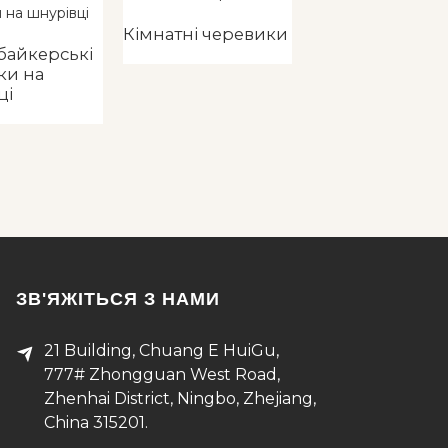
Кімнатні черевики
Кімнатні черев
байкерські
ки на
ці
ЗВ'ЯЖІТЬСЯ З НАМИ
21 Building, Chuang E HuiGu,
777# Zhongguan West Road,
Zhenhai District, Ningbo, Zhejiang,
China 315201.