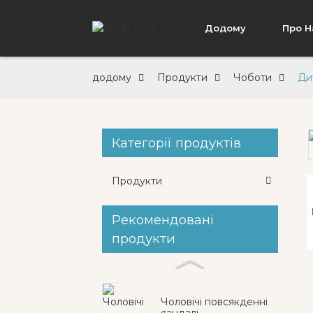
Додому
Про Н
додому
Продукти
Чоботи
Ди
Категорії продуктів
Loading...
Loading...
Продукти
Рекомендовані
продукти
Чоловічі повсякденні