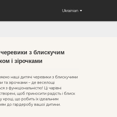
Ukrainian
 черевики з блискучим
Loading...
Loading...
Loading..
Loading..
ком і зірочками
яємо наші дитячі черевики з блискучими
и та зірочками – де веселощі
я з функціональністю! Ці чарівні
творені, щоб приносити радість і блиск
 кроці, що робить їх ідеальним
ям до гардеробу вашої дитини.