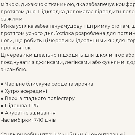
м’якою, дихаючою тканиною, яка забезпечує комфор
протягом дня. Підкладка допомагає відводити волог
свіжими.
М'яка устілка забезпечує чудову підтримку стопам,
протягом усього дня. Устілка розроблена для погли
ноги, що робить ці черевики ідеальними як для ігор
прогулянок.
Ці черевики ідеально підходять для школи, ігор або
поєднувати з джинсами, легінсами або сукнями, д
ансамблю.
● Чарівне блискуче серце та зірочка
● Хутро всередині
● Верх із гладкого поліестеру
● Підошва TPR
● Акуратне зшивання
Час вибірки: 7-10 днів
Стиль виробництва: ін'єкційний / цементований