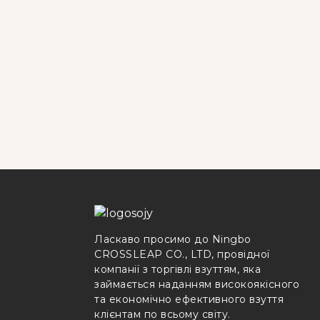
Ласкаво просимо до Ningbo
CROSSLEAP CO., LTD, провідної
компанії з торгівлі взуттям, яка
займається наданням високоякісного
та економічно ефективного взуття
клієнтам по всьому світу.