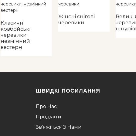
Жіночі снігові
Великі 
черевики
череви
Класичні
шнурів
ковбойські
черевики:
незмінний
вестерн
ШВИДКІ ПОСИЛАННЯ
Про Нас
Продукти
Зв'яжіться З Нами