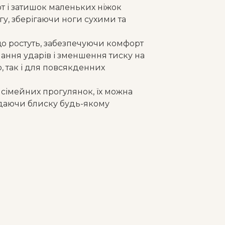
т і затишок маленьких ніжок
у, зберігаючи ноги сухими та
 що ростуть, забезпечуючи комфорт
нання ударів і зменшення тиску на
, так і для повсякденних
 сімейних прогулянок, їх можна
одаючи блиску будь-якому