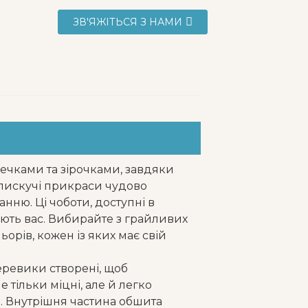
ЗВ'ЯЖІТЬСЯ З НАМИ
чками та зірочками, завдяки
Блискучі прикраси чудово
нню. Ці чоботи, доступні в
ують вас. Вибирайте з грайливих
орів, кожен із яких має свій
черевики створені, щоб
 тільки міцні, але й легко
. Внутрішня частина обшита