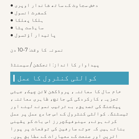
● دخش سجاوٹ کے ساتھ شاندار اوپری
● کمفرٹ انسول
● ہلکا پھلکا
● سایڈست پٹا
● پائیدار آؤٹسول
نمونہ کا وقت: 7-10 دن
پیداوار کا انداز: انجکشن / سیمنٹڈ
کوالٹی کنٹرول کا عمل
خام مال کا معائنہ، پروڈکشن لائن چیک، جہتی
تجزیہ، کارکردگی کی جانچ، ظاہری معائنہ،
پیکجنگ کی تصدیق، بے ترتیب نمونے لینے اور
ٹیسٹنگ۔ کوالٹی کنٹرول کے اس جامع عمل پر عمل
کرتے ہوئے، مینوفیکچررز اس بات کو یقینی
بناتے ہیں کہ جوتے صارفین کی توقعات پر پورا
اتریں اور صنعت کے معیارات کے مطابق ہوں۔