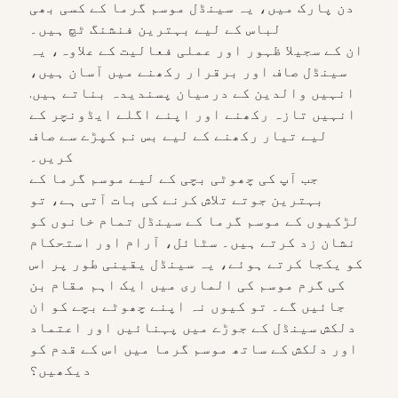
دن پارک میں، یہ سینڈل موسم گرما کے کسی بھی
لباس کے لیے بہترین فنشنگ ٹچ ہیں۔
ان کے سجیلا ظہور اور عملی فعالیت کے علاوہ، یہ
سینڈل صاف اور برقرار رکھنے میں آسان ہیں،
انہیں والدین کے درمیان پسندیدہ بناتے ہیں.
انہیں تازہ رکھنے اور اپنے اگلے ایڈونچر کے
لیے تیار رکھنے کے لیے بس نم کپڑے سے صاف
کریں۔
جب آپ کی چھوٹی بچی کے لیے موسم گرما کے
بہترین جوتے تلاش کرنے کی بات آتی ہے، تو
لڑکیوں کے موسم گرما کے سینڈل تمام خانوں کو
نشان زد کرتے ہیں۔ سٹائل، آرام اور استحکام
کو یکجا کرتے ہوئے، یہ سینڈل یقینی طور پر اس
کی گرم موسم کی الماری میں ایک اہم مقام بن
جائیں گے۔ تو کیوں نہ اپنے چھوٹے بچے کو ان
دلکش سینڈل کے جوڑے میں پہنائیں اور اعتماد
اور دلکش کے ساتھ موسم گرما میں اس کے قدم کو
دیکھیں؟