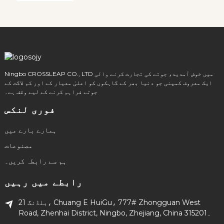
Ningbo CROSSLEAP CO., LTD میں خوش آمدید، جوتے کی تجارت کرنے والی
ایک معروف کمپنی جو دنیا بھر کے گاہکوں کو اعلیٰ معیار کے اور کم لاگت کے
جوتے فراہم کرنے کے لیے وقف ہے۔
فوری لنکس
ہمارے بارے میں
مصنوعات
ہم سے رابطہ کریں۔
رابطے میں رہیں
21 بلڈنگ، Chuang E HuiGu، 777# Zhongguan West
Road, Zhenhai District, Ningbo, Zhejiang, China 315201۔