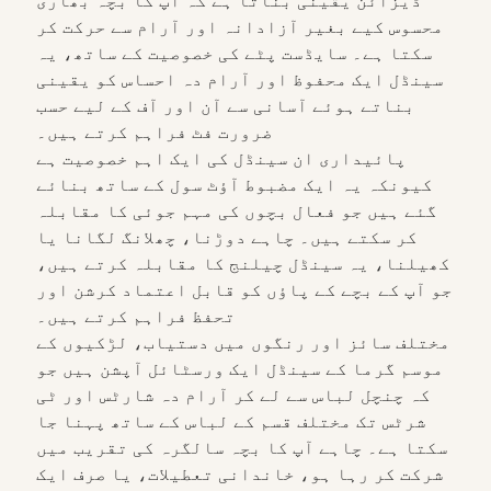
ڈیزائن یقینی بناتا ہے کہ آپ کا بچہ بھاری
محسوس کیے بغیر آزادانہ اور آرام سے حرکت کر
سکتا ہے۔ سایڈست پٹے کی خصوصیت کے ساتھ، یہ
سینڈل ایک محفوظ اور آرام دہ احساس کو یقینی
بناتے ہوئے آسانی سے آن اور آف کے لیے حسب
ضرورت فٹ فراہم کرتے ہیں۔
پائیداری ان سینڈل کی ایک اہم خصوصیت ہے
کیونکہ یہ ایک مضبوط آؤٹ سول کے ساتھ بنائے
گئے ہیں جو فعال بچوں کی مہم جوئی کا مقابلہ
کر سکتے ہیں۔ چاہے دوڑنا، چھلانگ لگانا یا
کھیلنا، یہ سینڈل چیلنج کا مقابلہ کرتے ہیں،
جو آپ کے بچے کے پاؤں کو قابل اعتماد کرشن اور
تحفظ فراہم کرتے ہیں۔
مختلف سائز اور رنگوں میں دستیاب، لڑکیوں کے
موسم گرما کے سینڈل ایک ورسٹائل آپشن ہیں جو
کہ چنچل لباس سے لے کر آرام دہ شارٹس اور ٹی
شرٹس تک مختلف قسم کے لباس کے ساتھ پہنا جا
سکتا ہے۔ چاہے آپ کا بچہ سالگرہ کی تقریب میں
شرکت کر رہا ہو، خاندانی تعطیلات، یا صرف ایک