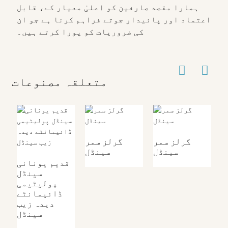
ہمارا مقصد صارفین کو اعلیٰ معیار کے، قابل
اعتماد اور پائیدار جوتے فراہم کرنا ہے جو ان
کی ضروریات کو پورا کرتے ہیں۔
متعلقہ مصنوعات
ر
گرلز سمر
گرلز سمر
ل
سینڈل
سینڈل
قدیم یونانی
سینڈل
پولیٹیمی
ڈائیمانٹے
دیدہ زیب
سینڈل