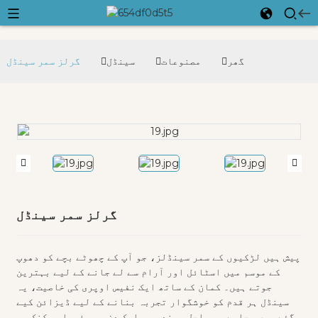
گھر
مصنوعات
سینڈل
گرلز سمر سینڈل
گرلز سمر سینڈل
پیش ہیں لڑکیوں کے سمر سینڈلز، جو آپ کے چھوٹے بچے کو دھوپ
کے موسم میں اسٹائل اور آرام سے لے جانے کے لیے بہترین
جوتے ہیں۔ کمان کے ساتھ ایک نفیس اوپری کی خاصیت، یہ
سینڈل ہر قدم کو خوشگوار تجربہ بنانے کے لیے ڈیزائن کیے
گئے ہیں۔ چاہے یہ ساحل سمندر پر ایک دن ہو، فیملی پکنک ہو