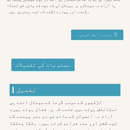
یا آرام دہ سینڈل، یہ سینڈل آپ کے بچے کے پاؤں کو ٹھنڈا
رکھنے اور پیارے لگنے کے لیے بہترین ہیں۔
ہم سے رابطہ کریں۔
مصنوعات کی تفصیلات
تفصیل
لڑکیوں کے موسم گرما کے سینڈل اتنے ہی
اسٹائلش ہوتے ہیں جتنے کہ وہ فعال ہوتے ہیں،
آرام دہ انسولز کے ساتھ جو دن بھر پہننے کے
لیے کشن اور مدد فراہم کرتے ہیں۔ ہلکا پھلکا