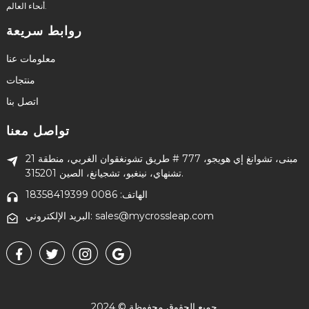
أنحاء العالم.
روابط سريعة
معلومات عنا
منتجات
اتصل بنا
تواصل معنا
21 مبنى، تشوانغ إي هويجو، 777 # طريق تشونغقوان الغربي، منطقة
تشنهاي، نينغبو، تشجيانغ، الصين 315201.
الهاتف: 0086 18358419399
البريد الإلكتروني: sales@mycrossleap.com
جميع الحقوق محفوظة © 2024