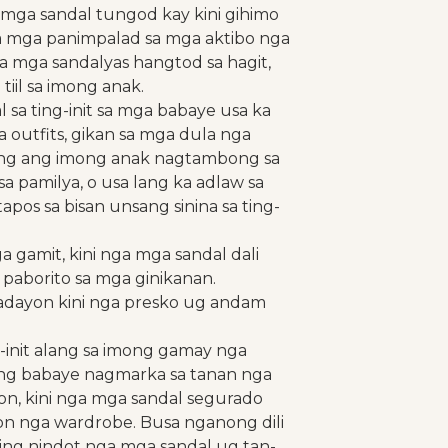
 mga sandal tungod kay kini gihimo
a mga panimpalad sa mga aktibo nga
a mga sandalyas hangtod sa hagit,
iil sa imong anak.
 sa ting-init sa mga babaye usa ka
 outfits, gikan sa mga dula nga
 kung ang imong anak nagtambong sa
a pamilya, o usa lang ka adlaw sa
pos sa bisan unsang sinina sa ting-
 gamit, kini nga mga sandal dali
paborito sa mga ginikanan.
adayon kini nga presko ug andam
g-init alang sa imong gamay nga
tang babaye nagmarka sa tanan nga
on, kini nga mga sandal segurado
on nga wardrobe. Busa nganong dili
ning nindot nga mga sandal ug tan-