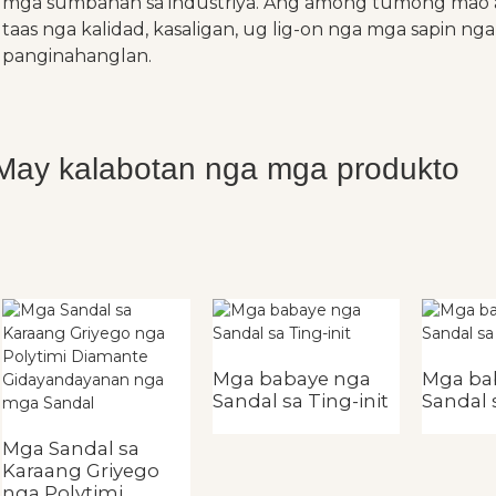
mga sumbanan sa industriya. Ang among tumong mao 
taas nga kalidad, kasaligan, ug lig-on nga mga sapin n
panginahanglan.
May kalabotan nga mga produkto
Mga babaye nga
Mga ba
Sandal sa Ting-init
Sandal s
Mga Sandal sa
Karaang Griyego
nga Polytimi