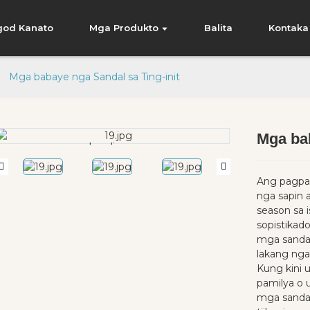
god Kanato
Mga Produkto
Balita
Kontaka
Mga babaye nga Sandal sa Ting-init
Mga bab
Loading...
Loading...
Ang pagpai
nga sapin 
season sa i
sopistikad
mga sanda
lakang nga
Kung kini u
pamilya o 
mga sanda