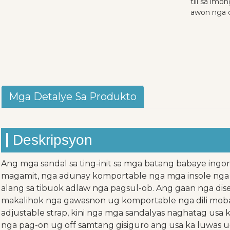
tiil sa im
awon nga 
Mga Detalye Sa Produkto
Deskripsyon
Ang mga sandal sa ting-init sa mga batang babaye ingon k
magamit, nga adunay komportable nga mga insole nga
alang sa tibuok adlaw nga pagsul-ob. Ang gaan nga di
makalihok nga gawasnon ug komportable nga dili moba
adjustable strap, kini nga mga sandalyas naghatag usa 
nga pag-on ug off samtang gisiguro ang usa ka luwas 