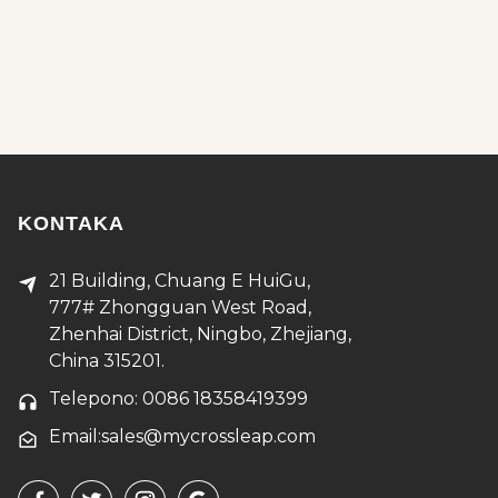
KONTAKA
21 Building, Chuang E HuiGu,
777# Zhongguan West Road,
Zhenhai District, Ningbo, Zhejiang,
China 315201.
Telepono: 0086 18358419399
Email:sales@mycrossleap.com