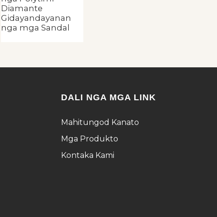
Diamante
Gidayandayanan
nga mga Sandal
DALI NGA MGA LINK
Mahitungod Kanato
Mga Produkto
Kontaka Kami