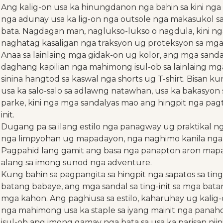
Ang kalig-on usa ka hinungdanon nga bahin sa kini nga
nga adunay usa ka lig-on nga outsole nga makasukol s
bata. Nagdagan man, naglukso-lukso o nagdula, kini ng
naghatag kasaligan nga traksyon ug proteksyon sa mga t
Anaa sa lainlaing mga gidak-on ug kolor, ang mga sandal
daghang kapilian nga mahimong isul-ob sa lainlaing mga
sinina hangtod sa kaswal nga shorts ug T-shirt. Bisan
usa ka salo-salo sa adlawng natawhan, usa ka bakasyon s
parke, kini nga mga sandalyas mao ang hingpit nga pagta
init.
Dugang pa sa ilang estilo nga panagway ug praktikal nga
nga limpyohan ug mapadayon, nga naghimo kanila nga 
Pagpahid lang gamit ang basa nga panapton aron map
alang sa imong sunod nga adventure.
Kung bahin sa pagpangita sa hingpit nga sapatos sa tin
batang babaye, ang mga sandal sa ting-init sa mga ba
mga kahon. Ang paghiusa sa estilo, kaharuhay ug kalig-
nga mahimong usa ka staple sa iyang mainit nga panah
isul-ob ang imong gamay nga bata sa usa ka parisan nii