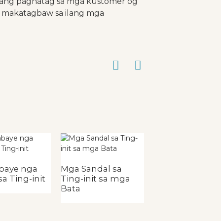
ang paghatag sa mga kustomer og
ga makatagbaw sa ilang mga
baye nga
Mga Sandal sa
Mga Sandal sa
a Ting-init
Ting-init sa mga
Ting-init sa mg
Bata
Babaye