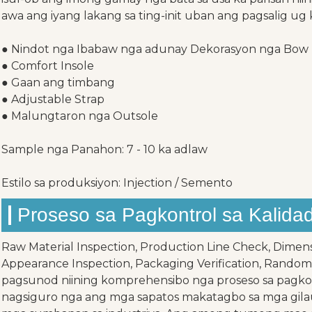
awa ang iyang lakang sa ting-init uban ang pagsalig ug
● Nindot nga Ibabaw nga adunay Dekorasyon nga Bow
● Comfort Insole
● Gaan ang timbang
● Adjustable Strap
● Malungtaron nga Outsole
Sample nga Panahon: 7 - 10 ka adlaw
Estilo sa produksiyon: Injection / Semento
Proseso sa Pagkontrol sa Kalida
Raw Material Inspection, Production Line Check, Dimens
Appearance Inspection, Packaging Verification, Random
pagsunod niining komprehensibo nga proseso sa pagkon
nagsiguro nga ang mga sapatos makatagbo sa mga gil