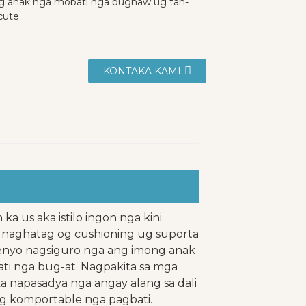
ong anak nga mobati nga bugnaw ug tan-
cute.
KONTAKA KAMI
a us aka istilo ingon nga kini
 naghatag og cushioning ug suporta
senyo nagsiguro nga ang imong anak
ti nga bug-at. Nagpakita sa mga
ka napasadya nga angay alang sa dali
ug komportable nga pagbati.