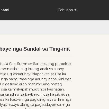
Cebuano
 Kami
aye nga Sandal sa Ting-init
Loading...
Loading...
la sa Girls Summer Sandals, ang perpekto
aron madala ang imong anak sa sunny
stilo ug kaharuhay. Nagpakita sa usa ka
o nga pang-itaas nga adunay pana, kini nga
l gidesinyo aron mahimo ang matag
 usa ka makapahimuot nga kasinatian.
sa ka adlaw sa baybayon, usa ka piknik sa
usa ka kaswal nga paglulinghayaw, kini nga
lyas maayo alang sa pagpadayon sa mga