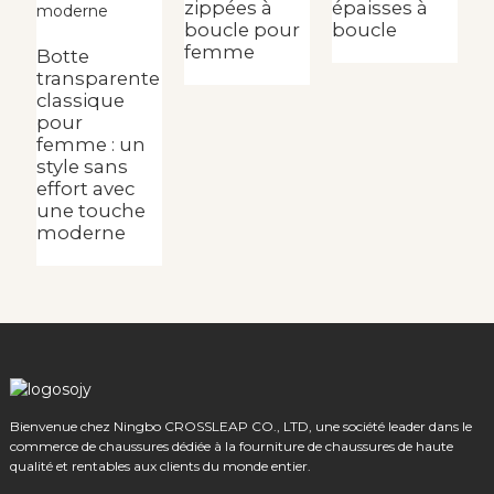
zippées à
épaisses à
B
boucle pour
boucle
n
femme
f
Botte
p
transparente
a
classique
d
pour
femme : un
style sans
effort avec
une touche
moderne
Bienvenue chez Ningbo CROSSLEAP CO., LTD, une société leader dans le
commerce de chaussures dédiée à la fourniture de chaussures de haute
qualité et rentables aux clients du monde entier.