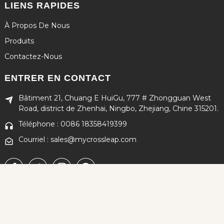
LIENS RAPIDES
À Propos De Nous
Produits
Contactez-Nous
ENTRER EN CONTACT
Bâtiment 21, Chuang E HuiGu, 777 # Zhongguan West
Road, district de Zhenhai, Ningbo, Zhejiang, Chine 315201.
Téléphone : 0086 18358419399
Courriel : sales@mycrossleap.com
Copyright © 2024 Tous droits réservés
Plan du site
-
MEILLEUR BLOG
-
Recherche principale