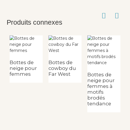
Produits connexes
Bottes de
Bottes de
neige pour
cowboy du
femmes
Far West
Bottes de
R
neige pour
v
femmes à
a
motifs
p
brodés
C
tendance
p
f