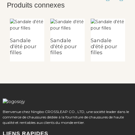
Produits connexes
Sandale
Sandale
Sandale
S
d'été pour
d'été pour
d'été pour
d
filles
filles
filles
e
Bienvenue chez Ningbo CROSSLEAP CO., LTD, une société leader dans le
commerce de chaussures dédiée à la fourniture de chaussures de haute
qualité et rentables aux clients du monde entier.
LIENS RAPIDES