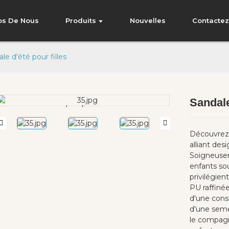
os De Nous
Produits
Nouvelles
Contacte
le d'été pour filles
Sandale
Loading...
Loading...
Découvrez 
alliant des
Soigneusem
enfants sou
privilégien
PU raffinée
d'une cons
d'une semel
le compagn