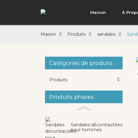
Maison
À Prop
Maison
Produits
sandales
Sanda
Catégories de produits
Loading...
Loading...
Produits
Produits phares
Sandales décontractées
pour hommes