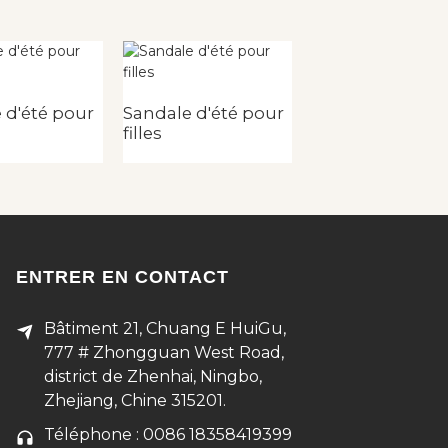
 d'été pour
Sandale d'été pour
Sandale d'été p
filles
filles
ENTRER EN CONTACT
Bâtiment 21, Chuang E HuiGu,
777 # Zhongguan West Road,
district de Zhenhai, Ningbo,
Zhejiang, Chine 315201.
Téléphone : 0086 18358419399