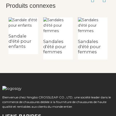
Produits connexes
Sandale
S
d'été pour
d
Sandales
Sandales
enfants
fi
d'été pour
d'été pour
femmes
femmes
Bienvenue chez Ningbo CROSSLEAP CO., LTD, une société leader dans le
commerce de chaussures dédiée à la fourniture de chaussures de haute
qualité et rentables aux clients du monde entier.
LIENS RAPIDES