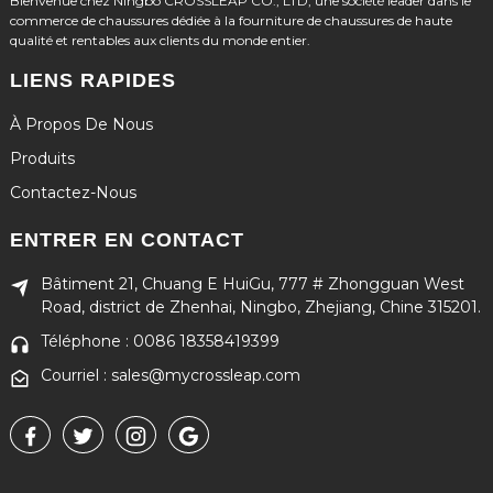
Bienvenue chez Ningbo CROSSLEAP CO., LTD, une société leader dans le
commerce de chaussures dédiée à la fourniture de chaussures de haute
qualité et rentables aux clients du monde entier.
LIENS RAPIDES
À Propos De Nous
Produits
Contactez-Nous
ENTRER EN CONTACT
Bâtiment 21, Chuang E HuiGu, 777 # Zhongguan West
Road, district de Zhenhai, Ningbo, Zhejiang, Chine 315201.
Téléphone : 0086 18358419399
Courriel : sales@mycrossleap.com