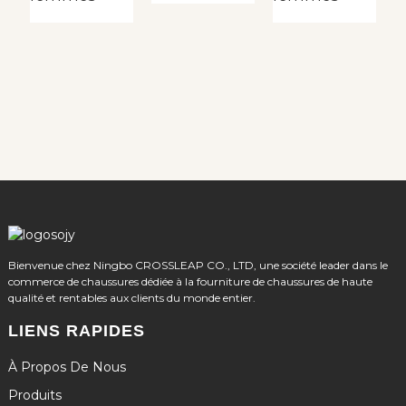
p
p
é
c
l
p
Bienvenue chez Ningbo CROSSLEAP CO., LTD, une société leader dans le
commerce de chaussures dédiée à la fourniture de chaussures de haute
qualité et rentables aux clients du monde entier.
LIENS RAPIDES
À Propos De Nous
Produits