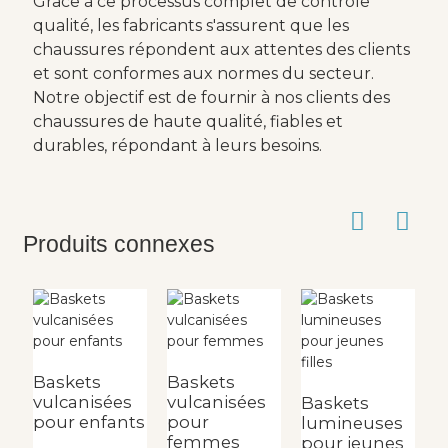
Grâce à ce processus complet de contrôle
qualité, les fabricants s'assurent que les
chaussures répondent aux attentes des clients
et sont conformes aux normes du secteur.
Notre objectif est de fournir à nos clients des
chaussures de haute qualité, fiables et
durables, répondant à leurs besoins.
Produits connexes
Baskets
Baskets
B
vulcanisées
vulcanisées
v
Baskets
pour enfants
pour
p
lumineuses
femmes
f
pour jeunes