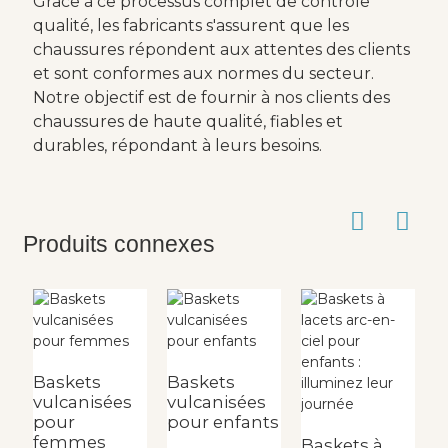
Grâce à ce processus complet de contrôle
qualité, les fabricants s'assurent que les
chaussures répondent aux attentes des clients
et sont conformes aux normes du secteur.
Notre objectif est de fournir à nos clients des
chaussures de haute qualité, fiables et
durables, répondant à leurs besoins.
Produits connexes
Baskets
Baskets
B
vulcanisées
vulcanisées
v
pour
pour enfants
p
femmes
f
Baskets à