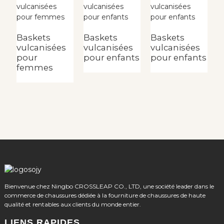
Baskets
Baskets
Baskets
B
vulcanisées
vulcanisées
vulcanisées
t
pour
pour enfants
pour enfants
p
femmes
f
Bienvenue chez Ningbo CROSSLEAP CO., LTD, une société leader dans le
commerce de chaussures dédiée à la fourniture de chaussures de haute
qualité et rentables aux clients du monde entier.
LIENS RAPIDES