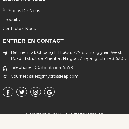
À Propos De Nous
Produits
Contactez-Nous
ENTRER EN CONTACT
Bâtiment 21, Chuang E HuiGu, 777 # Zhongguan West
Road, district de Zhenhai, Ningbo, Zhejiang, Chine 315201.
Téléphone : 0086 18358419399
Courriel : sales@mycrossleap.com
Copyright © 2024 Tous droits réservés
Plan du site
-
MEILLEUR BLOG
-
Recherche principale