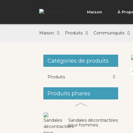
Maison
À Prop
Maison
Produits
Communiqués
Catégories de produits
Loading...
Loading...
Produits
Produits phares
Sandales décontractées
pour hommes