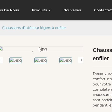
os De Nous
Produits
Nouvelles
Contacte
Chaussons d'intérieur légers à enfiler
Chausso
Loading...
Loading...
enfiler
Découvrez 
confort int
pour votre
complètero
chaussures d
sont parfai
pendant les