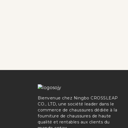
Bienvenue chez Ningbo CROSSLEAP
CO., LTD, une société leader dans le
commerce de chaussures dédiée à la
fourniture de chaussures de haute
qualité et rentables aux clients du