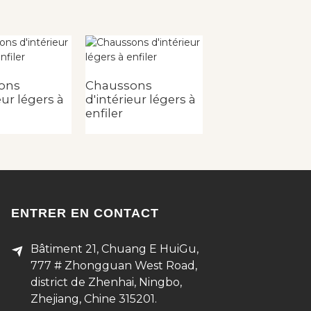
ons
Chaussons
Chaussons
eur légers à
d'intérieur légers à
d'intérieur léger
enfiler
enfiler
ENTRER EN CONTACT
Bâtiment 21, Chuang E HuiGu,
777 # Zhongguan West Road,
district de Zhenhai, Ningbo,
Zhejiang, Chine 315201.