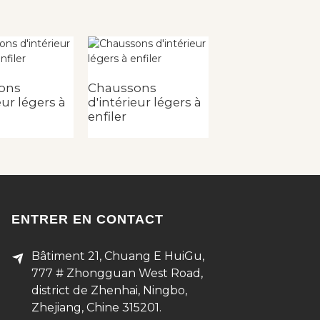
ons
Chaussons
Chaussons
eur légers à
d'intérieur légers à
d'intérieur léger
enfiler
enfiler
ENTRER EN CONTACT
Bâtiment 21, Chuang E HuiGu,
777 # Zhongguan West Road,
district de Zhenhai, Ningbo,
Zhejiang, Chine 315201.