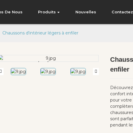
os De Nous
Produits
Nouvelles
Contacte
Chaussons d'intérieur légers à enfiler
Chausso
Loading...
Loading...
enfiler
Découvrez 
confort int
pour votre
complètero
chaussures d
sont parfai
pendant les