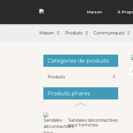
Maison
À Prop
Maison
Produits
Communiqués
Catégories de produits
Loading...
Loading...
Produits
Produits phares
Sandales décontractées
pour hommes