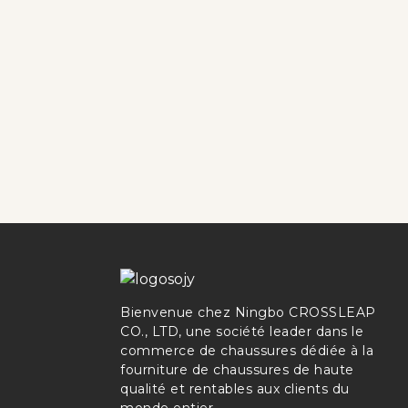
Bienvenue chez Ningbo CROSSLEAP
CO., LTD, une société leader dans le
commerce de chaussures dédiée à la
fourniture de chaussures de haute
qualité et rentables aux clients du