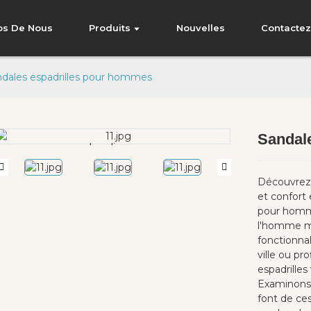
os De Nous
Produits
Nouvelles
Contacte
dales espadrilles pour hommes
Sandal
Loading...
Loading...
Découvrez l
et confort 
pour homme
l'homme mo
fonctionnal
ville ou pr
espadrilles
Examinons d
font de ce