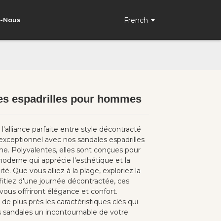
French
z-Nous
es espadrilles pour hommes
Loading...
Loading...
'alliance parfaite entre style décontracté
exceptionnel avec nos sandales espadrilles
. Polyvalentes, elles sont conçues pour
derne qui apprécie l'esthétique et la
ité. Que vous alliez à la plage, exploriez la
ofitiez d'une journée décontractée, ces
 vous offriront élégance et confort.
e plus près les caractéristiques clés qui
s sandales un incontournable de votre