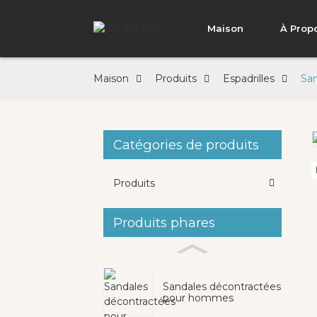
Maison
À Prop
Maison
Produits
Espadrilles
San
Catégories de produits
Loading...
Loading...
Produits
Produits phares
Sandales décontractées
pour hommes