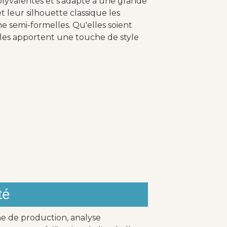
olyvalentes et s'adapte à une grande
 leur silhouette classique les
 semi-formelles. Qu'elles soient
lles apportent une touche de style
té
ne de production, analyse