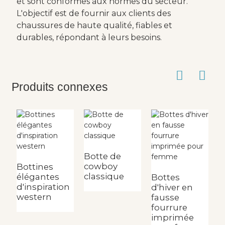
et sont conformes aux normes du secteur.
L'objectif est de fournir aux clients des
chaussures de haute qualité, fiables et
durables, répondant à leurs besoins.
Produits connexes
Botte de
cowboy
Bottines
S
classique
élégantes
G
Bottes
d'inspiration
p
d'hiver en
western
f
fausse
b
fourrure
c
imprimée