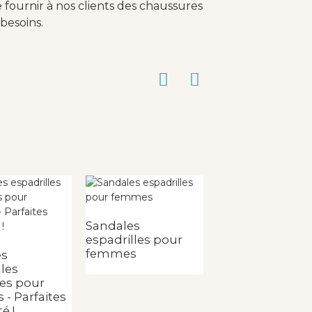
fournir à nos clients des chaussures
besoins.
Sandales
espadrilles pour
Escarpin espadr
femmes
pour femme av
es
tige perforée
lles
es pour
- Parfaites
é !