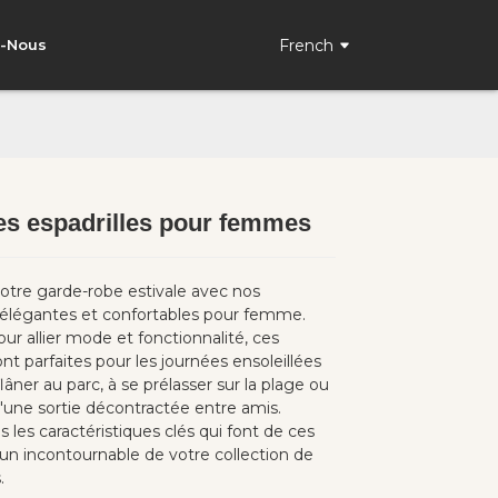
French
z-Nous
es espadrilles pour femmes
Loading...
Loading...
otre garde-robe estivale avec nos
s élégantes et confortables pour femme.
r allier mode et fonctionnalité, ces
nt parfaites pour les journées ensoleillées
lâner au parc, à se prélasser sur la plage ou
d'une sortie décontractée entre amis.
les caractéristiques clés qui font de ces
 un incontournable de votre collection de
.