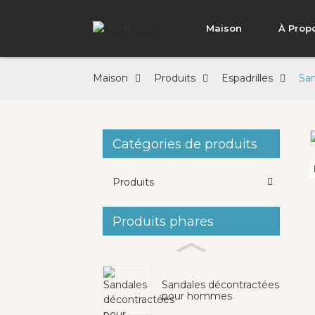
Maison
À Prop
Maison
Produits
Espadrilles
San
Catégories de produits
Loading...
Loading...
Produits
Produits phares
Sandales décontractées
pour hommes