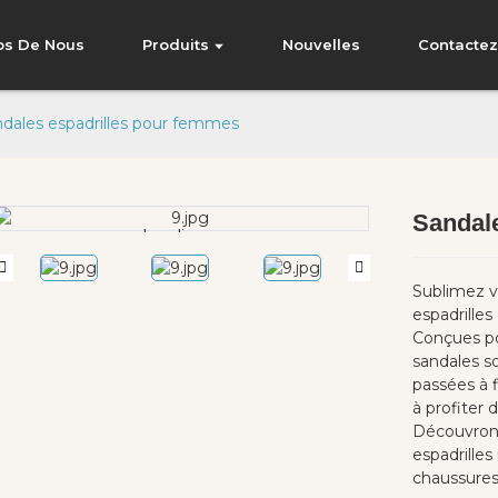
os De Nous
Produits
Nouvelles
Contacte
dales espadrilles pour femmes
Sandal
Loading...
Loading...
Sublimez v
espadrille
Conçues pou
sandales so
passées à f
à profiter 
Découvrons 
espadrilles
chaussures