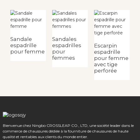
Sandale
Sandales
S
espadrille
espadrilles
e
Escarpin
pour femme
pour
p
espadrille
femmes
pour femme
avec tige
perforée
Bienvenue chez Ningbo CROSSLEAP CO., LTD, une société leader dans le
commerce de chaussures dédiée à la fourniture de chaussures de haute
qualité et rentables aux clients du monde entier.