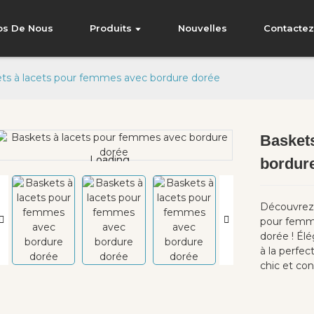
os De Nous
Produits
Nouvelles
Contacte
ts à lacets pour femmes avec bordure dorée
Basket
Loading...
Loading...
bordur
Découvrez 
pour femme
dorée ! Élé
à la perfec
chic et con