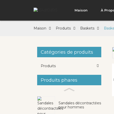
Maison
À Prop
Maison
Produits
Baskets
Baske
Catégories de produits
Loading...
Loading...
Produits
Produits phares
Sandales décontractées
pour hommes