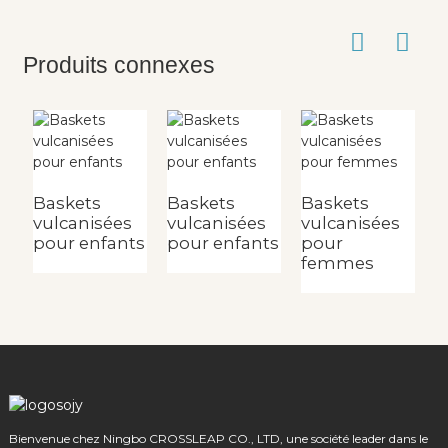
Produits connexes
Baskets
Baskets
Baskets
B
vulcanisées
vulcanisées
vulcanisées
v
pour enfants
pour enfants
pour
p
femmes
Bienvenue chez Ningbo CROSSLEAP CO., LTD, une société leader dans le