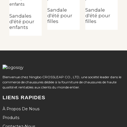
Sandale
Sandale
S
d'été pour
d'été pour
d
Sandales
filles
filles
fi
d'été pour
enfants
Bienvenue chez Ningbo CROSSLEAP CO., LTD, une société leader dans le
commerce de chaussures dédiée à la fourniture de chaussures de haute
qualité et rentables aux clients du monde entier.
LIENS RAPIDES
À Propos De Nous
Produits
Contactez-Nous