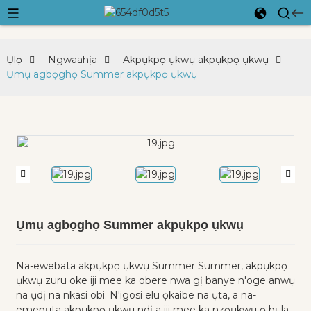
Ụlọ
Ngwaahịa
Akpụkpọ ụkwụ akpụkpọ ụkwụ
Ụmụ agbọghọ Summer akpụkpọ ụkwụ
Ụmụ agbọghọ Summer akpụkpọ ụkwụ
Na-ewebata akpụkpọ ụkwụ Summer Summer, akpụkpọ
ụkwụ zuru oke iji mee ka obere nwa gị banye n'oge anwụ
na ụdị na nkasi obi. N'igosi elu ọkaibe na ụta, a na-
emepụta akpụkpọ ụkwụ ndị a iji mee ka nzọụkwụ ọ bụla