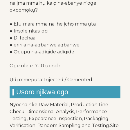
na ịma mma hụ ka ọ na-abanye n'oge
okpomọkụ?
● Elu mara mma na ihe ịchọ mma ụta
● Insole nkasi obi
● Dị fechaa
● eriri a na-agbanwe agbanwe
● Ọpụpụ na-adịgide adịgide
Oge nlele: 7-10 ụbọchị
Ụdị mmepụta: Injected / Cemented
Usoro njikwa ogo
Nyocha nke Raw Material, Production Line
Check, Dimensional Analysis, Performance
Testing, Expearance Inspection, Packaging
Verification, Random Sampling and Testing.Site