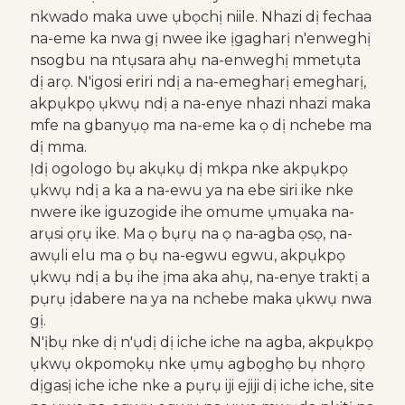
nkwado maka uwe ụbọchị niile. Nhazi dị fechaa
na-eme ka nwa gị nwee ike ịgagharị n'enweghị
nsogbu na ntụsara ahụ na-enweghị mmetụta
dị arọ. N'igosi eriri ndị a na-emegharị emegharị,
akpụkpọ ụkwụ ndị a na-enye nhazi nhazi maka
mfe na gbanyụọ ma na-eme ka ọ dị nchebe ma
dị mma.
Ịdị ogologo bụ akụkụ dị mkpa nke akpụkpọ
ụkwụ ndị a ka a na-ewu ya na ebe siri ike nke
nwere ike iguzogide ihe omume ụmụaka na-
arụsi ọrụ ike. Ma ọ bụrụ na ọ na-agba ọsọ, na-
awụli elu ma ọ bụ na-egwu egwu, akpụkpọ
ụkwụ ndị a bụ ihe ịma aka ahụ, na-enye traktị a
pụrụ ịdabere na ya na nchebe maka ụkwụ nwa
gị.
N'ịbụ nke dị n'ụdị dị iche iche na agba, akpụkpọ
ụkwụ okpomọkụ nke ụmụ agbọghọ bụ nhọrọ
dịgasị iche iche nke a pụrụ iji ejiji dị iche iche, site