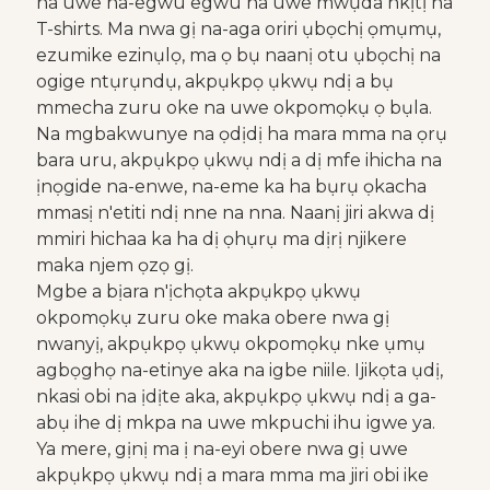
na uwe na-egwu egwu na uwe mwụda nkịtị na
T-shirts. Ma nwa gị na-aga oriri ụbọchị ọmụmụ,
ezumike ezinụlọ, ma ọ bụ naanị otu ụbọchị na
ogige ntụrụndụ, akpụkpọ ụkwụ ndị a bụ
mmecha zuru oke na uwe okpomọkụ ọ bụla.
Na mgbakwunye na ọdịdị ha mara mma na ọrụ
bara uru, akpụkpọ ụkwụ ndị a dị mfe ihicha na
ịnọgide na-enwe, na-eme ka ha bụrụ ọkacha
mmasị n'etiti ndị nne na nna. Naanị jiri akwa dị
mmiri hichaa ka ha dị ọhụrụ ma dịrị njikere
maka njem ọzọ gị.
Mgbe a bịara n'ịchọta akpụkpọ ụkwụ
okpomọkụ zuru oke maka obere nwa gị
nwanyị, akpụkpọ ụkwụ okpomọkụ nke ụmụ
agbọghọ na-etinye aka na igbe niile. Ijikọta ụdị,
nkasi obi na ịdịte aka, akpụkpọ ụkwụ ndị a ga-
abụ ihe dị mkpa na uwe mkpuchi ihu igwe ya.
Ya mere, gịnị ma ị na-eyi obere nwa gị uwe
akpụkpọ ụkwụ ndị a mara mma ma jiri obi ike