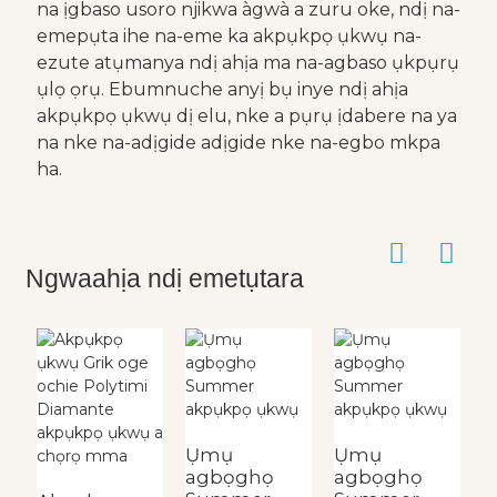
na ịgbaso usoro njikwa àgwà a zuru oke, ndị na-
emepụta ihe na-eme ka akpụkpọ ụkwụ na-
ezute atụmanya ndị ahịa ma na-agbaso ụkpụrụ
ụlọ ọrụ. Ebumnuche anyị bụ inye ndị ahịa
akpụkpọ ụkwụ dị elu, nke a pụrụ ịdabere na ya
na nke na-adịgide adịgide nke na-egbo mkpa
ha.
Ngwaahịa ndị emetụtara
Ụ
S
Ụmụ
Ụmụ
a
agbọghọ
agbọghọ