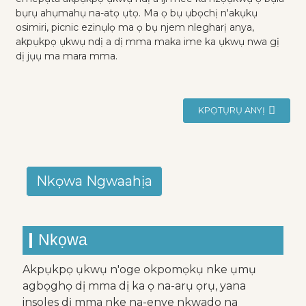
bụrụ ahụmahụ na-atọ ụtọ. Ma ọ bụ ụbọchị n'akụkụ
osimiri, picnic ezinụlọ ma ọ bụ njem nlegharị anya,
akpụkpọ ụkwụ ndị a dị mma maka ime ka ụkwụ nwa gị
dị jụụ ma mara mma.
KPỌTỤRỤ ANYỊ
Nkọwa Ngwaahịa
Nkọwa
Akpụkpọ ụkwụ n'oge okpomọkụ nke ụmụ
agbọghọ dị mma dị ka ọ na-arụ ọrụ, yana
insoles dị mma nke na-enye nkwado na