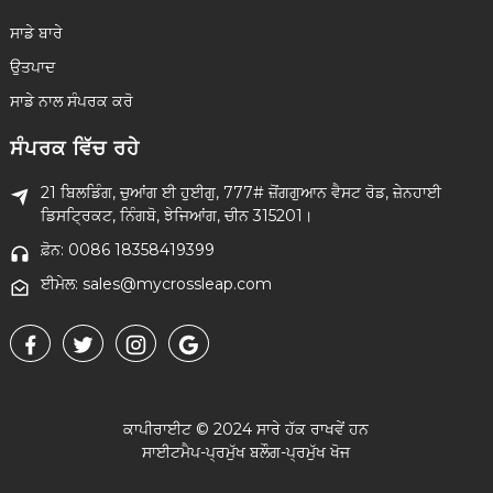
ਸਾਡੇ ਬਾਰੇ
ਉਤਪਾਦ
ਸਾਡੇ ਨਾਲ ਸੰਪਰਕ ਕਰੋ
ਸੰਪਰਕ ਵਿੱਚ ਰਹੇ
21 ਬਿਲਡਿੰਗ, ਚੁਆਂਗ ਈ ਹੁਈਗੁ, 777# ਜ਼ੋਂਗਗੁਆਨ ਵੈਸਟ ਰੋਡ, ਜ਼ੇਨਹਾਈ
ਡਿਸਟ੍ਰਿਕਟ, ਨਿੰਗਬੋ, ਝੇਜਿਆਂਗ, ਚੀਨ 315201।
ਫ਼ੋਨ: 0086 18358419399
ਈਮੇਲ: sales@mycrossleap.com
ਕਾਪੀਰਾਈਟ © 2024 ਸਾਰੇ ਹੱਕ ਰਾਖਵੇਂ ਹਨ
ਸਾਈਟਮੈਪ
-
ਪ੍ਰਮੁੱਖ ਬਲੌਗ
-
ਪ੍ਰਮੁੱਖ ਖੋਜ