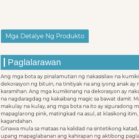
Mga Detalye Ng Produkto
Paglalarawan
Ang mga bota ay pinalamutian ng nakasisilaw na kumi
dekorasyon ng bituin, na tinitiyak na ang iyong anak
karamihan. Ang mga kumikinang na dekorasyon ay na
na nagdaragdag ng kakaibang magic sa bawat damit. M
makulay na kulay, ang mga bota na ito ay siguradong 
mapaglarong pink, matingkad na asul, at klasikong itim
kagandahan.
Ginawa mula sa mataas na kalidad na sintetikong katad,
upang mapaglabanan ang kahirapan ng aktibong paglal