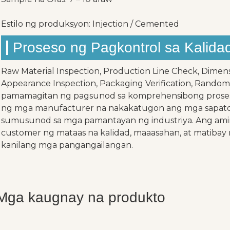
Estilo ng produksyon: Injection / Cemented
Proseso ng Pagkontrol sa Kalida
Raw Material Inspection, Production Line Check, Dimens
Appearance Inspection, Packaging Verification, Random
pamamagitan ng pagsunod sa komprehensibong proseso n
ng mga manufacturer na nakakatugon ang mga sapatos
sumusunod sa mga pamantayan ng industriya. Ang ami
customer ng mataas na kalidad, maaasahan, at matibay
kanilang mga pangangailangan.
Mga kaugnay na produkto