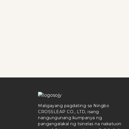
Maligayang pagdating sa Ningbo
CROSSLEAP CO., LTD, isang
nangungunang kumpanya ng
pangangalakal ng tsinelas na nakatuon