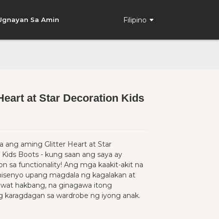
Filipino
Ugnayan Sa Amin
 Heart at Star Decoration Kids
Loading...
Loading...
Loading..
Loading..
la ang aming Glitter Heart at Star
 Kids Boots - kung saan ang saya ay
n sa functionality! Ang mga kaakit-akit na
inisenyo upang magdala ng kagalakan at
bawat hakbang, na ginagawa itong
 karagdagan sa wardrobe ng iyong anak.