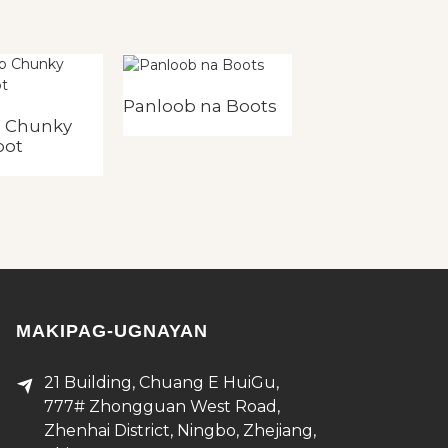
Panloob na Boots
Panloob na Boo
p Chunky
oot
MAKIPAG-UGNAYAN
21 Building, Chuang E HuiGu,
777# Zhongguan West Road,
Zhenhai District, Ningbo, Zhejiang,