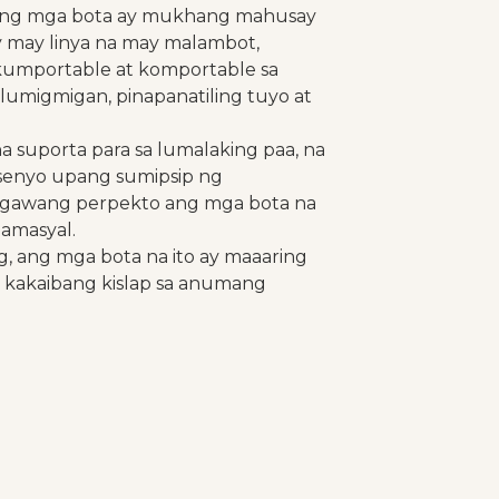
na ang mga bota ay mukhang mahusay
y may linya na may malambot,
a kumportable at komportable sa
lumigmigan, pinapanatiling tuyo at
a suporta para sa lumalaking paa, na
nisenyo upang sumipsip ng
nagawang perpekto ang mga bota na
mamasyal.
ng, ang mga bota na ito ay maaaring
g kakaibang kislap sa anumang