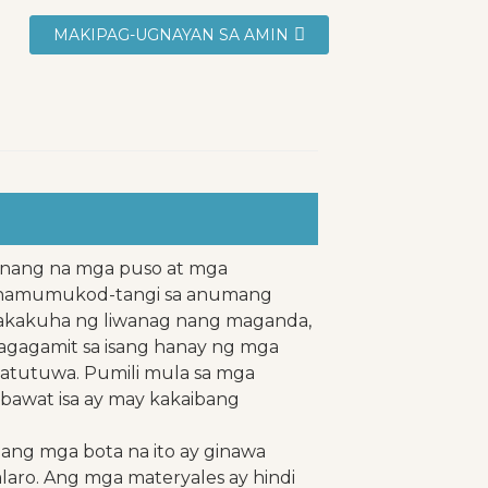
MAKIPAG-UGNAYAN SA AMIN
kinang na mga puso at mga
 ay namumukod-tangi sa anumang
kakakuha ng liwanag nang maganda,
agagamit sa isang hanay ng mga
matutuwa. Pumili mula sa mga
, bawat isa ay may kakaibang
 ang mga bota na ito ay ginawa
aro. Ang mga materyales ay hindi