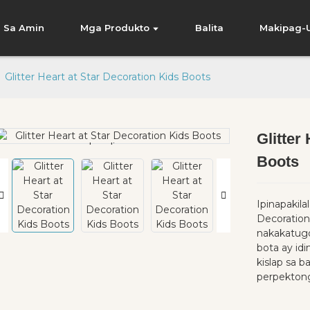
 Sa Amin
Mga Produkto
Balita
Makipag-
Glitter Heart at Star Decoration Kids Boots
Glitter
Loading...
Loading...
Boots
Ipinapakila
Decoration
nakakatugo
bota ay id
kislap sa 
perpektong