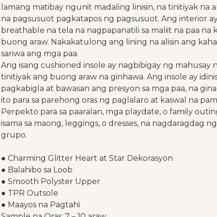
lamang matibay ngunit madaling linisin, na tinitiyak 
na pagsusuot pagkatapos ng pagsusuot. Ang interior a
breathable na tela na nagpapanatili sa maliit na paa n
buong araw. Nakakatulong ang lining na alisin ang kaha
sariwa ang mga paa.
Ang isang cushioned insole ay nagbibigay ng mahusay n
tinitiyak ang buong araw na ginhawa. Ang insole ay idi
pagkabigla at bawasan ang presyon sa mga paa, na gi
ito para sa parehong oras ng paglalaro at kaswal na pa
Perpekto para sa paaralan, mga playdate, o family outi
isama sa maong, leggings, o dresses, na nagdaragdag n
grupo.
● Charming Glitter Heart at Star Dekorasyon
● Balahibo sa Loob
● Smooth Polyster Upper
● TPR Outsole
● Maayos na Pagtahi
Sample na Oras: 7 – 10 araw