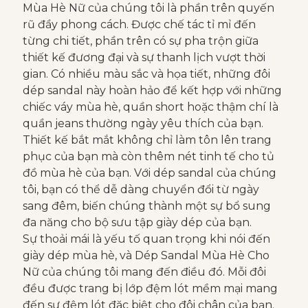
Mùa Hè Nữ của chúng tôi là phần trên quyến
rũ đầy phong cách. Được chế tác tỉ mỉ đến
từng chi tiết, phần trên có sự pha trộn giữa
thiết kế đương đại và sự thanh lịch vượt thời
gian. Có nhiều màu sắc và họa tiết, những đôi
dép sandal này hoàn hảo để kết hợp với những
chiếc váy mùa hè, quần short hoặc thậm chí là
quần jeans thường ngày yêu thích của bạn.
Thiết kế bắt mắt không chỉ làm tôn lên trang
phục của bạn mà còn thêm nét tinh tế cho tủ
đồ mùa hè của bạn. Với dép sandal của chúng
tôi, bạn có thể dễ dàng chuyển đổi từ ngày
sang đêm, biến chúng thành một sự bổ sung
đa năng cho bộ sưu tập giày dép của bạn.
Sự thoải mái là yếu tố quan trọng khi nói đến
giày dép mùa hè, và Dép Sandal Mùa Hè Cho
Nữ của chúng tôi mang đến điều đó. Mỗi đôi
đều được trang bị lớp đệm lót mềm mại mang
đến sự đệm lót đặc biệt cho đôi chân của bạn.