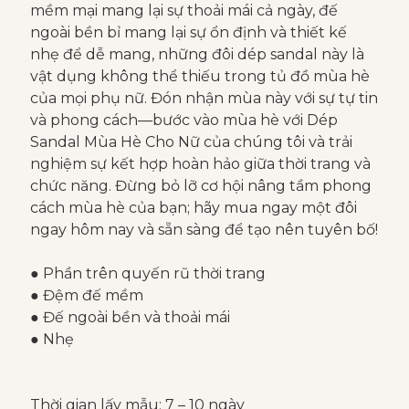
mềm mại mang lại sự thoải mái cả ngày, đế
ngoài bền bỉ mang lại sự ổn định và thiết kế
nhẹ để dễ mang, những đôi dép sandal này là
vật dụng không thể thiếu trong tủ đồ mùa hè
của mọi phụ nữ. Đón nhận mùa này với sự tự tin
và phong cách—bước vào mùa hè với Dép
Sandal Mùa Hè Cho Nữ của chúng tôi và trải
nghiệm sự kết hợp hoàn hảo giữa thời trang và
chức năng. Đừng bỏ lỡ cơ hội nâng tầm phong
cách mùa hè của bạn; hãy mua ngay một đôi
ngay hôm nay và sẵn sàng để tạo nên tuyên bố!
● Phần trên quyến rũ thời trang
● Đệm đế mềm
● Đế ngoài bền và thoải mái
● Nhẹ
Thời gian lấy mẫu: 7 – 10 ngày