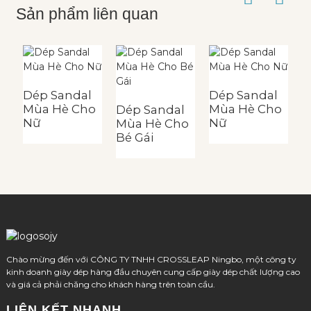
Sản phẩm liên quan
Dép Sandal
Dép Sandal
Mùa Hè Cho
Mùa Hè Cho
Dép Sandal
D
Nữ
Nữ
Mùa Hè Cho
M
Bé Gái
T
Chào mừng đến với CÔNG TY TNHH CROSSLEAP Ningbo, một công ty
kinh doanh giày dép hàng đầu chuyên cung cấp giày dép chất lượng cao
và giá cả phải chăng cho khách hàng trên toàn cầu.
LIÊN KẾT NHANH