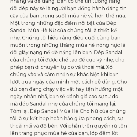
nhàng và dễ dàng. Bạn có thể tin tưởng rằng
đôi dép này sẽ là người bạn đồng hành đáng tin
cậy của bạn trong suốt mùa hè và hơn thế nữa.
Một trong những đặc điểm nổi bật của Dép
Sandal Mùa Hè Nữ của chúng tôi là thiết kế
nhẹ. Chúng tôi hiểu rằng điều cuối cùng bạn
muốn trong những tháng mùa hè nóng nực là
đôi giày nặng nề đè nặng lên bạn. Dép Sandal
của chúng tôi được chế tạo để cực kỳ nhẹ, cho
phép bạn di chuyển tự do và thoải mái. Xỏ
chúng vào và cảm nhận sự khác biệt khi bạn
lướt qua ngày của mình một cách dễ dàng. Cho
dù bạn đang chạy việc vặt hay tận hưởng một
ngày nhàn nhã, bạn sẽ đánh giá cao sự tự do
mà dép Sandal nhẹ của chúng tôi mang lại.
Tóm lại, Dép Sandal Mùa Hè Cho Nữ của chúng
tôi là sự kết hợp hoàn hảo giữa phong cách, sự
thoải mái và độ bền. Với phần trên quyến rũ tôn
lên trang phục mùa hè của bạn, lớp đệm lót