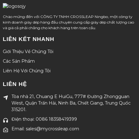
Chào mừng đến với CÔNG TY TNHH CROSSLEAP Ningbo, một công ty
kinh doanh giày dép hàng đầu chuyên cung cấp giày dép chất lượng cao
và giá cả phải chăng cho khách hàng trên toàn cầu.
LIÊN KẾT NHANH
Giới Thiệu Về Chúng Tôi
Các Sản Phẩm
Liên Hệ Với Chúng Tôi
LIÊN HỆ
Tòa nhà 21, Chuang E HuiGu, 777# Đường Zhongguan
West, Quận Trấn Hải, Ninh Ba, Chiết Giang, Trung Quốc
315201.
Điện thoại: 0086 18358419399
Email: sales@mycrossleap.com