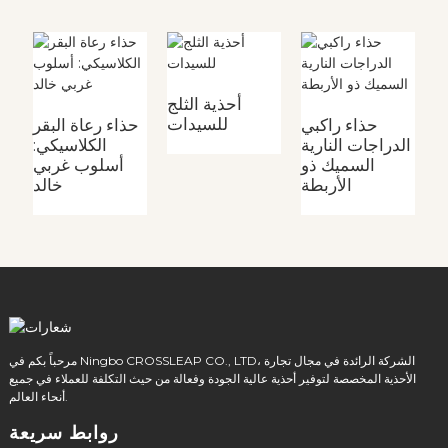
ة
أحذية الثلج
للسيدات
حذاء راكبي
حذاء رعاة البقر
الدراجات النارية
الكلاسيكي:
السميك ذو
أسلوب غربي
الأربطة
خالد
مرحباً بكم في Ningbo CROSSLEAP CO., LTD، الشركة الرائدة في مجال تجارة
الأحذية المخصصة لتوفير أحذية عالية الجودة وفعالة من حيث التكلفة للعملاء في جميع
أنحاء العالم.
روابط سريعة