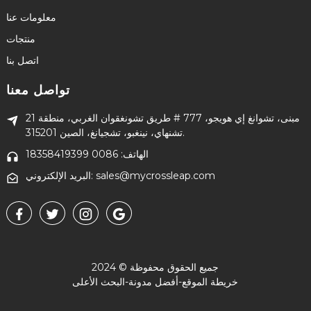
معلومات عنا
منتجات
اتصل بنا
تواصل معنا
21 مبنى، تشوانغ إي هويجو، 777 # طريق تشونغقوان الغربي، منطقة
تشنهاي، نينغبو، تشجيانغ، الصين 315201.
الهاتف: 0086 18358419399
البريد الإلكتروني: sales@mycrossleap.com
جميع الحقوق محفوظة © 2024
خريطة الموقع
-
أفضل مدونة
-
البحث الأعلى