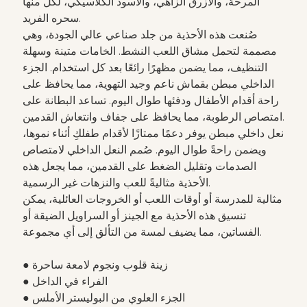
المرحة، والأزرق الزاهي، والأسود الكلاسيكي، لكل منها
سحره الفريد.
صُنعت هذه الأحذية من جلد صناعي عالي الجودة، وهي
مصممة لتحمل مشاق اللعب النشط. الخامات متينة وسهلة
التنظيف، مما يضمن مظهرًا رائعًا بعد كل استخدام. الجزء
الداخلي مبطن بقماش ناعم وجيد التهوية، مما يحافظ على
راحة أقدام الأطفال ودفئها طوال اليوم. تساعد البطانة على
امتصاص الرطوبة، مما يحافظ على جفاف وانتعاش القدمين.
نعل داخلي مبطن يوفر دعمًا ممتازًا لأقدام طفلكِ أثناء نموها،
ويضمن راحةً طوال اليوم. صُمم النعل الداخلي لامتصاص
الصدمات وتقليل الضغط على القدمين، مما يجعل هذه
الأحذية مثاليةً للعب والنزهات غير الرسمية.
مثالية للمدرسة أو أوقات اللعب أو الخروجات العائلية، يمكن
تنسيق هذه الأحذية مع الجينز أو السراويل الضيقة أو
الفساتين، مما يضيف لمسة من التألق إلى أي مجموعة.
● زينة قلوب ونجوم لامعة ساحرة
● الفراء في الداخل
● الجزء العلوي من البوليستر الأملس