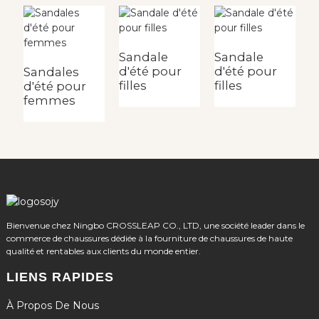
Sandale
Sandale
S
d'été pour
d'été pour
d
Sandales
filles
filles
fi
d'été pour
femmes
Bienvenue chez Ningbo CROSSLEAP CO., LTD, une société leader dans le
commerce de chaussures dédiée à la fourniture de chaussures de haute
qualité et rentables aux clients du monde entier.
LIENS RAPIDES
À Propos De Nous