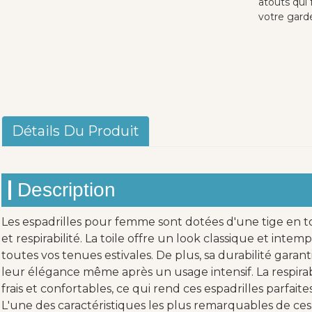
atouts qui
votre garde
Détails Du Produit
Description
Les espadrilles pour femme sont dotées d'une tige en to
et respirabilité. La toile offre un look classique et inte
toutes vos tenues estivales. De plus, sa durabilité gara
leur élégance même après un usage intensif. La respirabi
frais et confortables, ce qui rend ces espadrilles parfai
L'une des caractéristiques les plus remarquables de ces