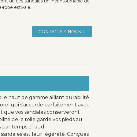
 font de ces sandales un incontournable de
-robe estivale.
CONTACTEZ-NOUS
ile haut de gamme alliant durabilité
mporel qui s'accorde parfaitement avec
ntit que vos sandales conserveront
lité de la toile garde vos pieds au
tes par temps chaud.
 sandales est leur légèreté. Conçues