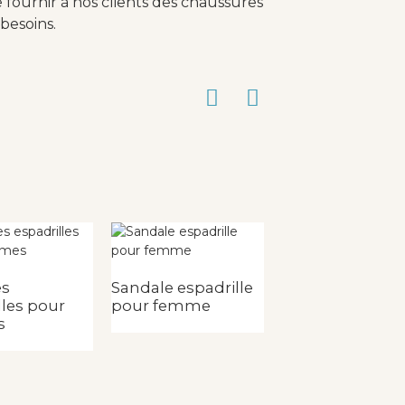
fournir à nos clients des chaussures
besoins.
es
Sandale espadrille
lles pour
pour femme
Escarpin espadr
s
pour femme av
motif en dentel