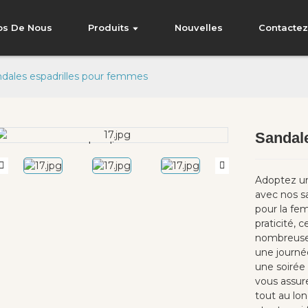
os De Nous
Produits
Nouvelles
Contacte
dales espadrilles pour femmes
Sandal
Loading...
Loading...
Adoptez un
avec nos s
pour la fe
praticité, 
nombreuses
une journé
une soirée 
vous assure
tout au lo