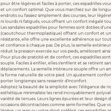
pour être légères et faciles à porter, ces espadrilles 
et un confort optimal. Que vous marchiez sur de longu
endroits ou fassiez simplement des courses, leur légère
ni lourds ni fatigués, vous offrant un confort inégalé to
Les sandales espadrilles pour femmes sont dotées d'un
(caoutchouc thermoplastique) offrant un confort et une
résistante, elle offre une excellente adhérence sur toutes
et confiance à chaque pas. De plus, la semelle extérieu
réduit la pression exercée sur vos pieds, améliorant ainsi
Pour plus de praticité et de confort, ces espadrilles so
souple. Faciles à enfiler, elles s'enfilent et se retirent sa
déplacements. La semelle intérieure souple offre un a
la forme naturelle de votre pied. Un ajustement confor
porter longtemps sans ressentir d'inconfort.
Adoptez la beauté de la simplicité avec l'élégance de n
esthétique minimaliste les rend incroyablement polyva
variété de tenues. Leurs lignes épurées et leur design d
occasions décontractées comme semi-formelles. Que vou
légère, un jean ou votre short préféré, ces espadrilles