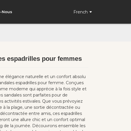
French
z-Nous
es espadrilles pour femmes
Loading...
Loading...
e élégance naturelle et un confort absolu
andales espadrilles pour femme. Conçues
mme moderne qui apprécie à la fois style et
ces sandales sont parfaites pour de
 activités estivales. Que vous prévoyiez
e à la plage, une sortie décontractée ou
décontractée entre amis, ces espadrilles
ront une allure chic et un confort optimal
ng de la journée. Découvrons ensemble les