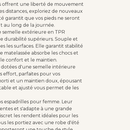
vous offrent une liberté de mouvement
es distances, exploriez de nouveaux
té garantit que vos pieds ne seront
ut au long de la journée.
e semelle extérieure en TPR
 durabilité supérieurs. Souple et
 les surfaces. Elle garantit stabilité
re matelassée absorbe les chocs et
 le confort et le maintien.
nt dotées d'une semelle intérieure
ns effort, parfaites pour vos
morti et un maintien doux, épousant
table et ajusté vous permet de les
os espadrilles pour femme. Leur
lentes et s'adapte à une grande
iscret les rendent idéales pour les
s les portiez avec une robe d'été
 apporteront une touche de style