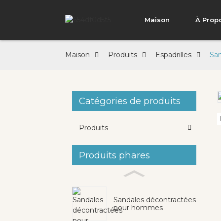
Maison
À Prop
Maison
Produits
Espadrilles
San
Catégories de produits
Loading...
Loading...
Produits
Produits phares
Sandales décontractées
pour hommes