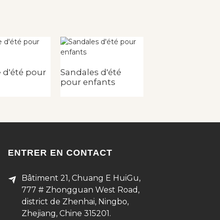
 d'été pour
Sandales d'été
Sandales d'été
pour enfants
pour femmes
ENTRER EN CONTACT
Bâtiment 21, Chuang E HuiGu,
777 # Zhongguan West Road,
district de Zhenhai, Ningbo,
Zhejiang, Chine 315201.