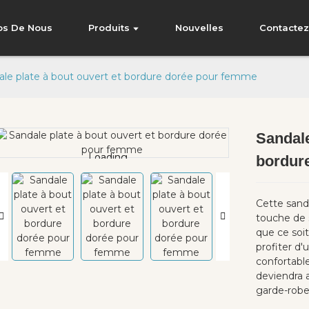
os De Nous
Produits
Nouvelles
Contacte
ale plate à bout ouvert et bordure dorée pour femme
Sandale
Loading...
Loading...
bordur
Cette sanda
touche de 
que ce soit
profiter d'
confortable
deviendra 
garde-robe 