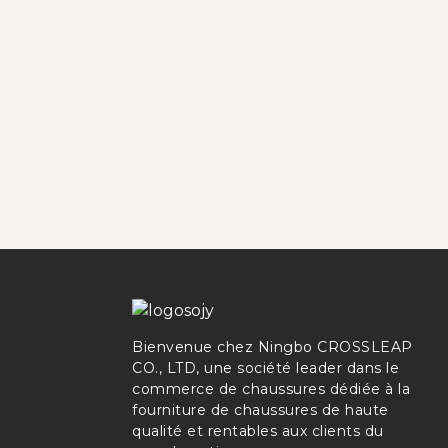
Bienvenue chez Ningbo CROSSLEAP
CO., LTD, une société leader dans le
commerce de chaussures dédiée à la
fourniture de chaussures de haute
qualité et rentables aux clients du