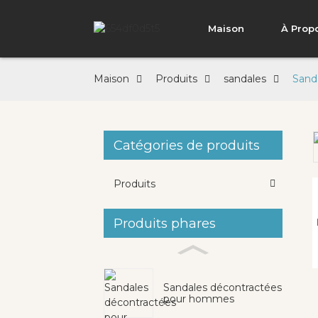
Maison
À Prop
Maison
Produits
sandales
Sand
Catégories de produits
Loading...
Loading...
Produits
Produits phares
Sandales décontractées
pour hommes