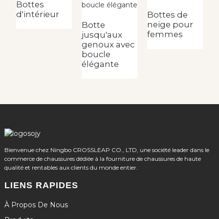
Bottes
d'intérieur
Bottes de
B
neige pour
é
Botte
femmes
d
jusqu'aux
r
genoux avec
boucle
élégante
Bienvenue chez Ningbo CROSSLEAP CO., LTD, une société leader dans le
commerce de chaussures dédiée à la fourniture de chaussures de haute
qualité et rentables aux clients du monde entier.
LIENS RAPIDES
À Propos De Nous