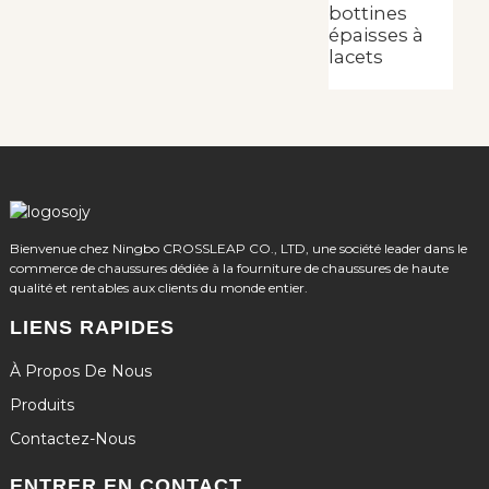
bottines
é
épaisses à
t
lacets
Bienvenue chez Ningbo CROSSLEAP CO., LTD, une société leader dans le
commerce de chaussures dédiée à la fourniture de chaussures de haute
qualité et rentables aux clients du monde entier.
LIENS RAPIDES
À Propos De Nous
Produits
Contactez-Nous
ENTRER EN CONTACT